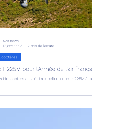
Avia news
17 janv. 2025
2 min de lecture
licoptères
 H225M pour l’Armée de l’air française !
us Helicopters a livré deux hélicoptères H225M à la Direction générale