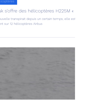
Avia news
6 sept. 2024
3 min de lecture
licoptères
rak s’offre des hélicoptères H225M « Caracal » !
ouvelle transpirait depuis un certain temps, elle est maintenant conf
nt sur 12 hélicoptères Airbus