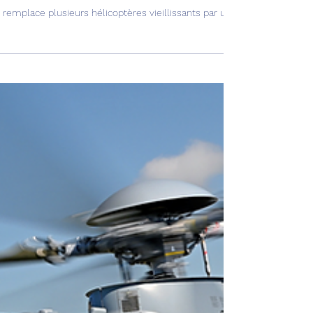
rak réceptionne ses H225M !
ak remplace plusieurs hélicoptères vieillissants par une flotte d’Air