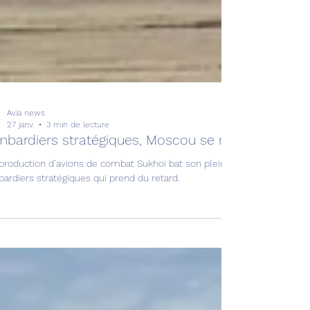
Avia news
27 janv.
3 min de lecture
bardiers stratégiques, Moscou se réorganise !
 production d’avions de combat Sukhoi bat son plein, il n’en est pas d
ardiers stratégiques qui prend du retard.