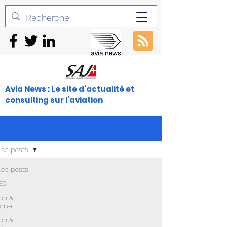
Avia News : Le site d'actualité et
consulting sur l'aviation
les posts
les posts
30
ion &
isme
ion &