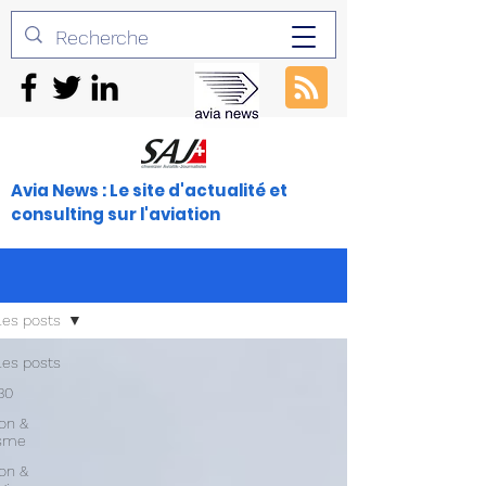
Avia News : Le site d'actualité et
consulting sur l'aviation
les posts
les posts
30
ion &
isme
ion &