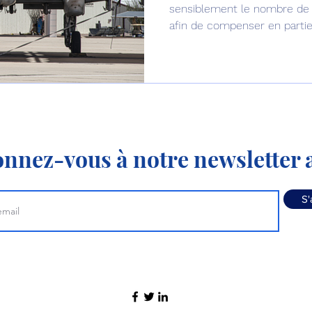
sensiblement le nombre de B
afin de compenser en partie 
Fairchild A-10 « Warthog ».
nnez-vous à notre newsletter a
S'