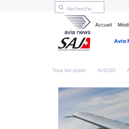
Accueil
Médi
Avia 
Tous les posts
Air2030
Aviation & Défense
Livr
Patrimoine aéronautique