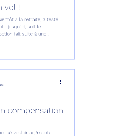
 vol !
omposante ESPACE
ientôt à la retraite, a testé
e jusqu’ici, soit le
option fait suite à une
e de Dubaï 25
 Force.
t
Avionneurs
ure
 en compensation
nnoncé vouloir augmenter