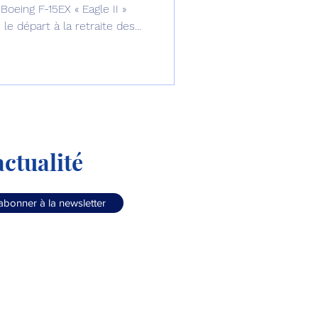
oeing F-15EX « Eagle II »
le départ à la retraite des
ctualité
abonner à la newsletter