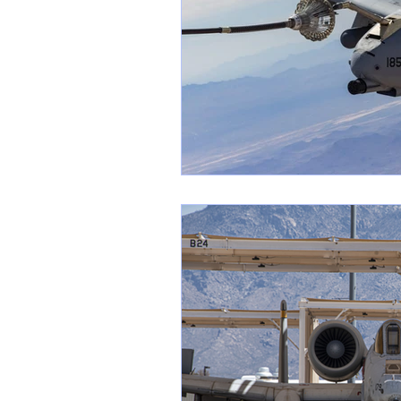
1 er avril
Motorisation
Shenyang J-35
Bombard
Airbus H145M
Opération
Tiltrotors