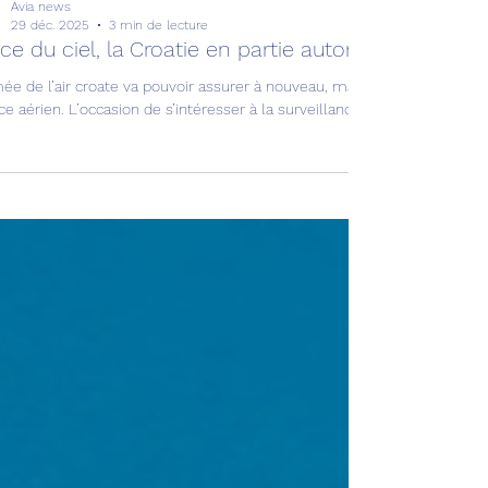
Avia news
29 déc. 2025
3 min de lecture
ice du ciel, la Croatie en partie autonome !
ée de l’air croate va pouvoir assurer à nouveau, mais en partie seuleme
e aérien. L’occasion de s’intéresser à la surveillance aérienne de la rég