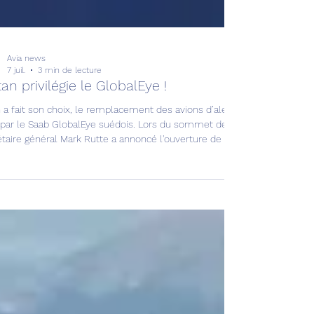
Avia news
7 juil.
3 min de lecture
tan privilégie le GlobalEye !
 a fait son choix, le remplacement des avions d’alerte lointaine Boeing 
 par le Saab GlobalEye suédois. Lors du sommet de l'OTAN à Ankara (Turqu
taire général Mark Rutte a annoncé l'ouverture de négociations formelle
pour l'acquisition jusqu'à 10 avions de type GlobalEye Airborne Early W