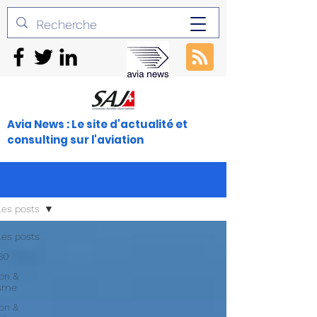
Avia News : Le site d'actualité et
consulting sur l'aviation
les posts
les posts
30
ion &
isme
ion &