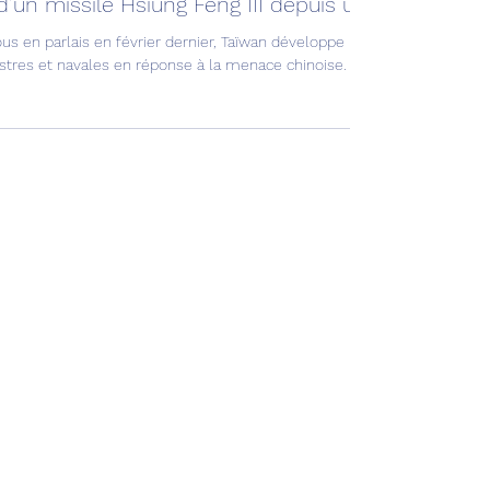
ation & Défense
 d’un missile Hsiung Feng III depuis un Ching Kuo !
us en parlais en février dernier, Taïwan développe une série de missil
estres et navales en réponse à la menace chinoise.