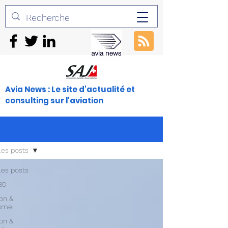
Avia News : Le site d'actualité et
consulting sur l'aviation
les posts
les posts
30
ion &
isme
ion &