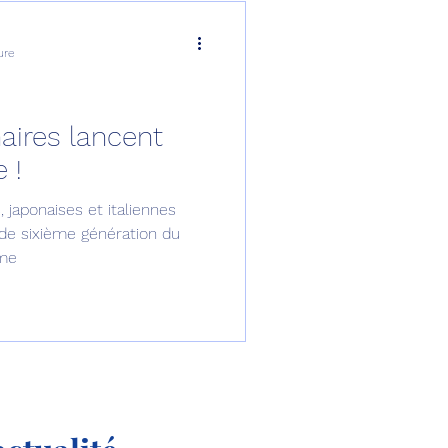
ure
aires lancent
 !
 japonaises et italiennes
 de sixième génération du
mme