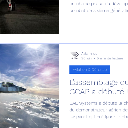
prochaine phase du dévelop
combat de sixième générati
la transition du programme 
d'évaluation vers la phase 
développement
Avia news
28 juin
5 min de lecture
Aviation & Défense
L’assemblage d
GCAP a débuté !
BAE Systems a débuté la pha
du démonstrateur aérien de
l'appareil qui préfigure le 
trinational GCAP (Global Co