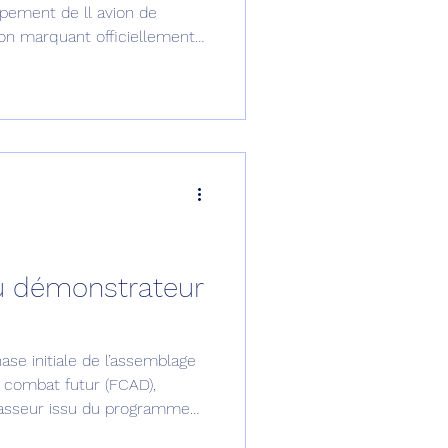
pement de ll avion de
on marquant officiellement
de la phase de concept et
de conception et de
u démonstrateur
se initiale de l’assemblage
 combat futur (FCAD),
chasseur issu du programme
mbat Air Program) de sixième