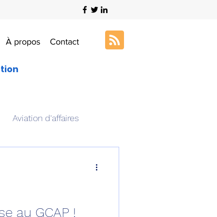
À propos
Contact
ation
Aviation d'affaires
s
Art & Aviation
ation aéronautique
sse au GCAP !