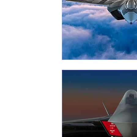
1 er avril
Motorisation
Shenyang J-35
Bombard
Airbus H145M
Opération
Tiltrotors