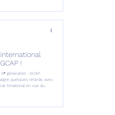
st supervisé par
ementale GCAP. La
t répartie également entre
Japan Aircraft Industrial
international
 GCAP !
 6ᵉ génération : GCAP
algré quelques retards, avec
rat trinational en vue du