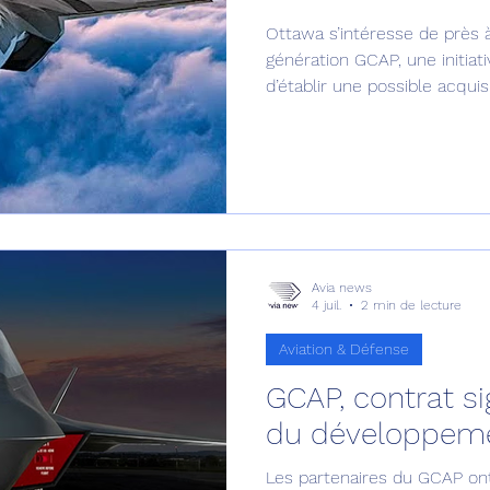
Ottawa s’intéresse de près 
Défense sol-air DSA
Amphibie
Drones
C
génération GCAP, une initiat
d’établir une possible acquisi
lignes directrices pour l’ave
ier Global 6500
Fret aérien
Salon Aéronautiqu
 militaire au Vénézuela
Simulateur avion de comba
Avia news
4 juil.
2 min de lecture
Aviation & Défense
GCAP, contrat si
du développeme
Les partenaires du GCAP ont