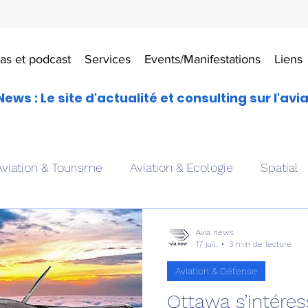
as et podcast
Services
Events/Manifestations
Liens
News : Le site d'actualité et consulting sur l'avi
Aviation & Tourisme
Aviation & Ecologie
Spatial
es
Drones aériens
Avions école
Hélicoptère
Avia news
17 juil.
3 min de lecture
Aviation & Défense
Avionique & pilotage
Avion expérimental
Form
Ottawa s’intére