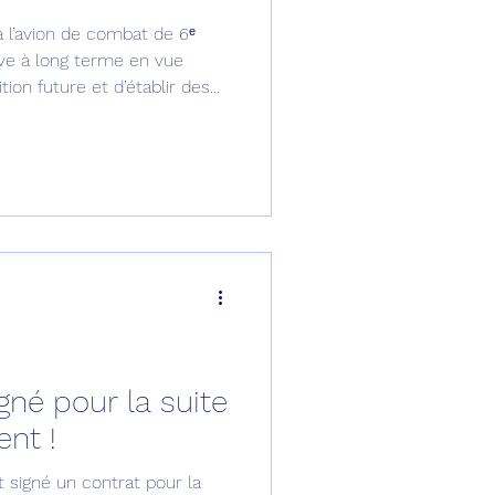
à l’avion de combat de 6ᵉ
omposante ESPACE
ive à long terme en vue
tion future et d’établir des
nir de sa force aérienne.
e de Dubaï 25
t
Avionneurs
gné pour la suite
nt !
 signé un contrat pour la