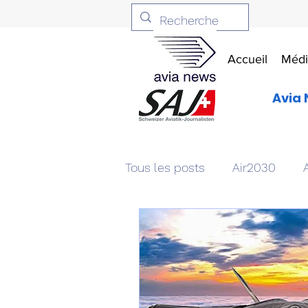
Accueil
Médi
Avia 
Tous les posts
Air2030
Aviation & Défense
Livr
Patrimoine aéronautique