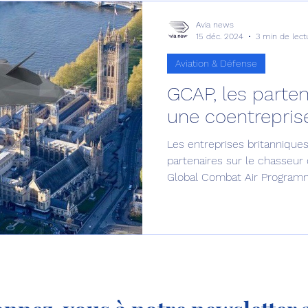
Avia news
15 déc. 2024
3 min de lect
Aviation & Défense
GCAP, les parten
une coentreprise
Les entreprises britanniques,
partenaires sur le chasseur
Global Combat Air Progra