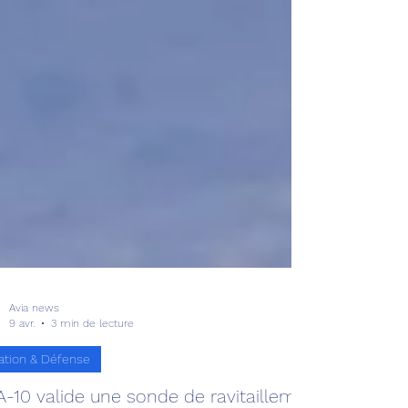
Avia news
9 avr.
3 min de lecture
ation & Défense