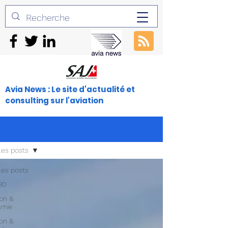
Avia News : Le site d'actualité et
consulting sur l'aviation
les posts
les posts
30
ion &
isme
ion &