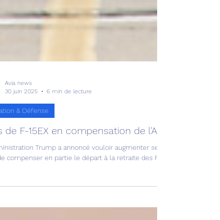
Avia news
30 juin 2025
6 min de lecture
ation & Défense
s de F-15EX en compensation de l'A-10 !
ministration Trump a annoncé vouloir augmenter sensiblement le nombr
de compenser en partie le départ à la retraite des Fairchild A-10 « Warth