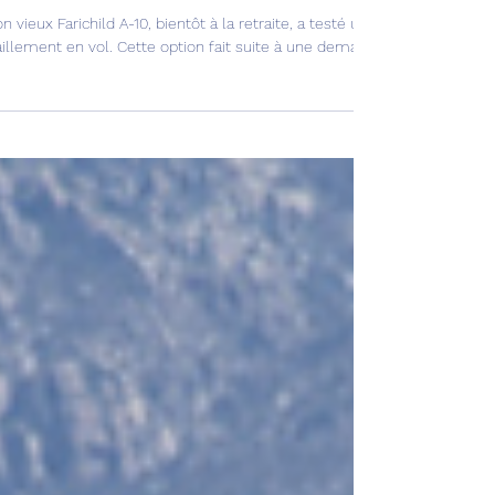
A-10 valide une sonde de ravitaillement en vol !
n vieux Farichild A-10, bientôt à la retraite, a testé une nouvelle option i
aillement en vol. Cette option fait suite à une demande urgente de l’US