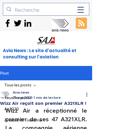
Avia News : Le site d'actualité et
consulting sur l'aviation
Post
Tous les posts
Avia news
Tous les posts
21 mai 2025
1 min de lecture
Wizz Air reçoit son premier A321XLR !
Air2030
Wizz Air a réceptionné le 
premier de ses 47 A321XLR. 
Aviation & Tourisme
La compagnie aérienne 