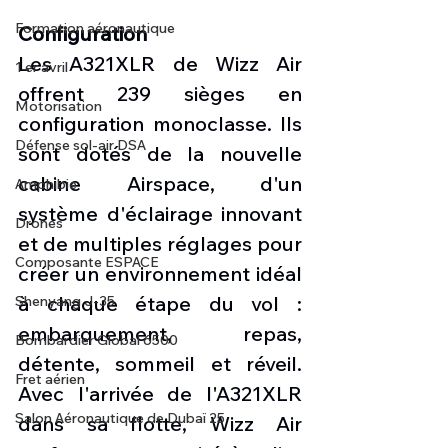
Formation aéronautique
Configuration
Les A321XLR de Wizz Air 
1 er avril
offrent 239 sièges en 
Motorisation
configuration monoclasse. Ils 
Défense sol-air DSA
sont dotés de la nouvelle 
cabine Airspace, d'un 
Amphibie
système d'éclairage innovant 
Drones
et de multiples réglages pour 
Composante ESPACE
créer un environnement idéal 
à chaque étape du vol : 
Shenyang J-35
embarquement, repas, 
Bombardier Global 6500
détente, sommeil et réveil. 
Fret aérien
Avec l'arrivée de l'A321XLR 
Salon Aéronautique de Dubaï 25
dans sa flotte, Wizz Air 