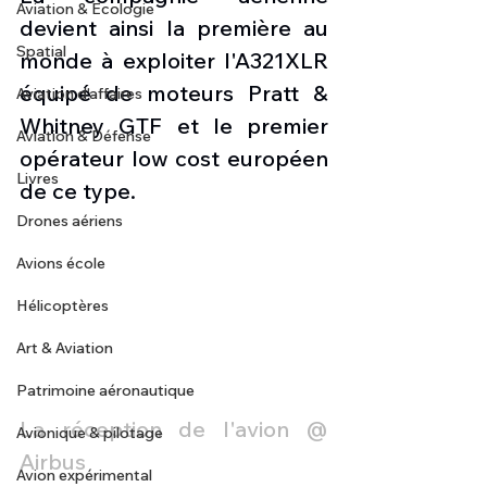
Aviation & Ecologie
devient ainsi la première au 
Spatial
monde à exploiter l'A321XLR 
équipé de moteurs Pratt & 
Aviation d'affaires
Whitney GTF et le premier 
Aviation & Défense
opérateur low cost européen 
Livres
de ce type.
Drones aériens
Avions école
Hélicoptères
Art & Aviation
Patrimoine aéronautique
La réception de l'avion @ 
Avionique & pilotage
Airbus
Avion expérimental