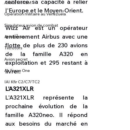
renforce sa capacité à relier 
Airbus H145M
l'Europe et le Moyen-Orient.
Opération militaire au Vénézuela
Simulateur avion de combat
Wizz Air est un opérateur 
entièrement Airbus avec une 
Avionneurs
flotte de plus de 230 avions 
Tiltrotors
de la famille A320 en 
Avion secret
exploitation et 295 restant à 
livrer.
Air Force One
IAI Kfir C2/C7/TC2
L’A321XLR
L'A321XLR représente la 
prochaine évolution de la 
famille A320neo. Il répond 
aux besoins du marché en 