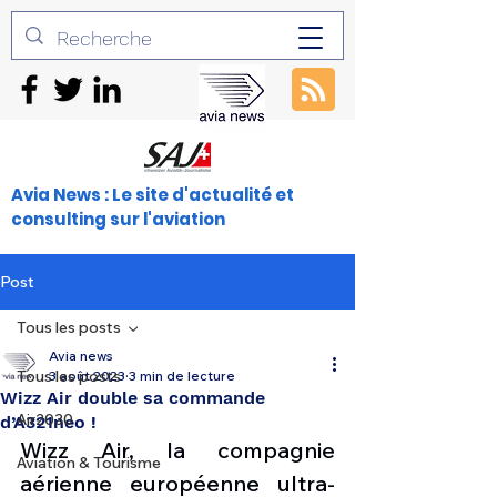
Avia News : Le site d'actualité et
consulting sur l'aviation
Post
Tous les posts
Avia news
Tous les posts
3 août 2023
3 min de lecture
Wizz Air double sa commande
Air2030
d’A321neo !
Wizz Air, la compagnie 
Aviation & Tourisme
aérienne européenne ultra-