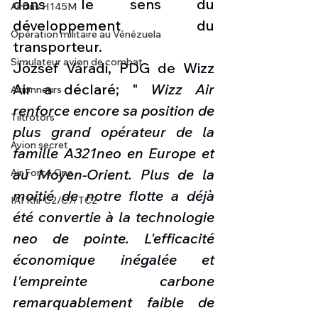
dans le sens du 
Airbus H145M
développement du 
Opération militaire au Vénézuela
transporteur. 
Simulateur avion de combat
József Váradi, PDG de Wizz 
Air a déclaré; " 
Wizz Air 
Avionneurs
renforce encore sa position de 
Tiltrotors
plus grand opérateur de la 
Avion secret
famille A321neo en Europe et 
au Moyen-Orient. Plus de la 
Air Force One
moitié de notre flotte a déjà 
IAI Kfir C2/C7/TC2
été convertie à la technologie 
neo de pointe. L'efficacité 
économique inégalée et 
l'empreinte carbone 
remarquablement faible de 