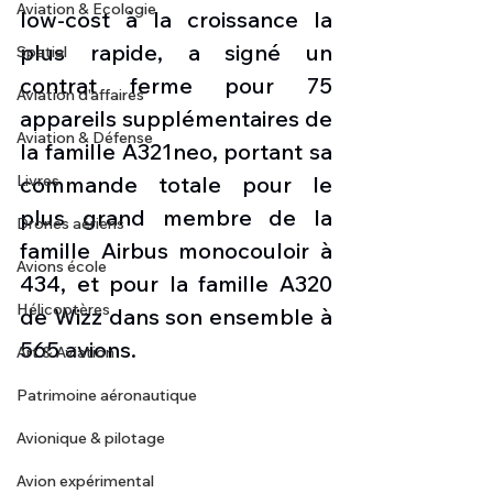
Aviation & Ecologie
low-cost à la croissance la 
plus rapide, a signé un 
Spatial
contrat ferme pour 75 
Aviation d'affaires
appareils supplémentaires de 
Aviation & Défense
la famille A321neo, portant sa 
Livres
commande totale pour le 
plus grand membre de la 
Drones aériens
famille Airbus monocouloir à 
Avions école
434, et pour la famille A320 
Hélicoptères
de Wizz dans son ensemble à 
565 avions.
Art & Aviation
Patrimoine aéronautique
Avionique & pilotage
Avion expérimental