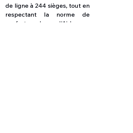
de ligne à 244 sièges, tout en 
respectant la norme de 
confort moderne d'Airbus en 
matière de sièges d'au moins 
18 pouces de large. La 
consommation horaire par 
siège offert de l’Airbus 
A321neo (244 sièges) est 
inférieure de 38% à celle du 
Boeing 757-200 (239 sièges). 
A propos de Wizz Air 
Wizz Air compagnie d’origine 
hongroise a été créée il y a 20 
ans, elle était fin juillet 