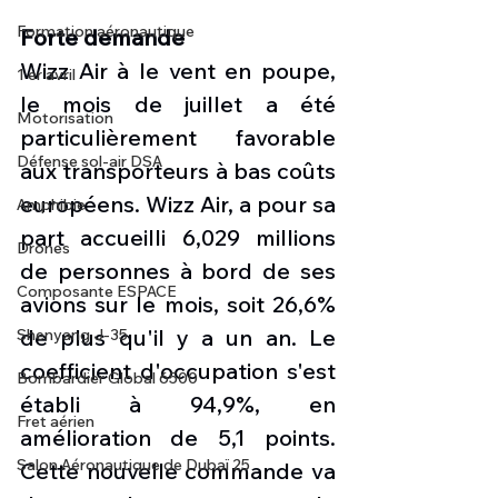
Formation aéronautique
Forte demande 
Wizz Air à le vent en poupe, 
1 er avril
le mois de juillet a été 
Motorisation
particulièrement favorable 
Défense sol-air DSA
aux transporteurs à bas coûts 
européens. Wizz Air, a pour sa 
Amphibie
part accueilli 6,029 millions 
Drones
de personnes à bord de ses 
Composante ESPACE
avions sur le mois, soit 26,6% 
de plus qu'il y a un an. Le 
Shenyang J-35
coefficient d'occupation s'est 
Bombardier Global 6500
établi à 94,9%, en 
Fret aérien
amélioration de 5,1 points. 
Salon Aéronautique de Dubaï 25
Cette nouvelle commande va 