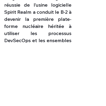
réussie de l’usine logicielle 
Spirit Realm a conduit le B-2 à 
devenir la première plate-
forme nucléaire héritée à 
utiliser les processus 
DevSecOps et les ensembles 
d’outils numériques du 
ministère de la Défense.
Spirit Realm s’appuie sur des 
outils numériques intégrés 
pour concevoir, gérer, créer 
et tester le logiciel B-2 plus 
efficacement que jamais 
auparavant. Les outils 
peuvent également se 