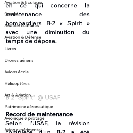
Aviation & Ecologie
en ce qui concerne la 
maintenance des 
Spatial
bombardiers B-2 « Spirit » 
Aviation d'affaires
avec une diminution du 
Aviation & Défense
temps de dépose.
Livres
Drones aériens
Avions école
Hélicoptères
Art & Aviation
B-2 "Spirit" @ USAF
Patrimoine aéronautique
Record de maintenance
Avionique & pilotage
Selon l’USAF, la révision 
Avion expérimental
complète d’un B-2 a été 