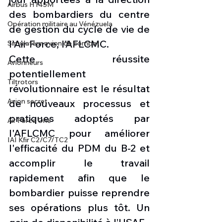
Airbus H145M
des bombardiers du centre 
Opération militaire au Vénézuela
de gestion du cycle de vie de 
l'Air Force, l’AFLCMC.
Simulateur avion de combat
Cette réussite 
Avionneurs
potentiellement 
Tiltrotors
révolutionnaire est le résultat 
Avion secret
de nouveaux processus et 
pratiques adoptés par 
Air Force One
l'AFLCMC pour améliorer 
IAI Kfir C2/C7/TC2
l'efficacité du PDM du B-2 et 
accomplir le travail 
rapidement afin que le 
bombardier puisse reprendre 
ses opérations plus tôt. Un 