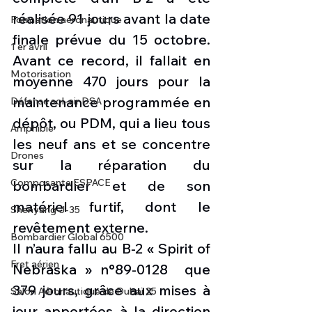
réalisée 91 jours avant la date 
Formation aéronautique
finale prévue du 15 octobre. 
1 er avril
Avant ce record, il fallait en 
Motorisation
moyenne 470 jours pour la 
maintenance programmée en 
Défense sol-air DSA
dépôt, ou PDM, qui a lieu tous 
Amphibie
les neuf ans et se concentre 
Drones
sur la réparation du 
Composante ESPACE
bombardier et de son 
matériel furtif, dont le 
Shenyang J-35
revêtement externe.
Bombardier Global 6500
Il n’aura fallu au B-2 « Spirit of 
Fret aérien
Nebraska » n°89-0128  que 
379 jours, grâce aux mises à 
Salon Aéronautique de Dubaï 25
jour apportées à la direction 