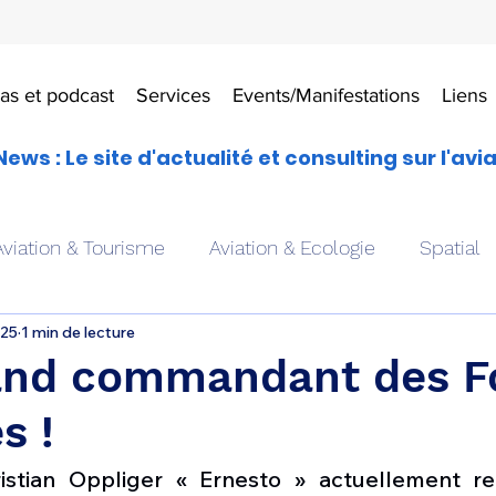
as et podcast
Services
Events/Manifestations
Liens
News : Le site d'actualité et consulting sur l'avi
Aviation & Tourisme
Aviation & Ecologie
Spatial
025
1 min de lecture
es
Drones aériens
Avions école
Hélicoptère
nd commandant des F
s !
Avionique & pilotage
Avion expérimental
Form
ristian Oppliger « Ernesto » actuellement r