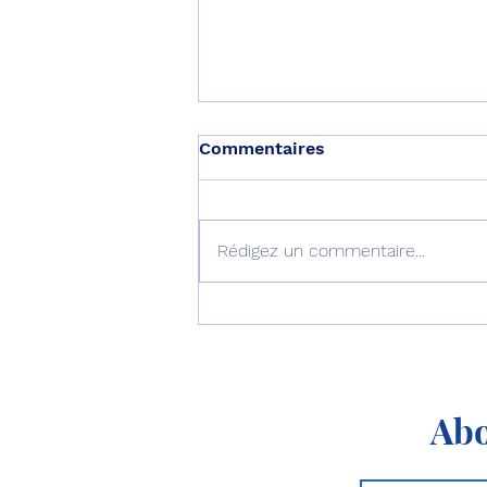
Commentaires
Rédigez un commentaire...
Le P-8 et le MQ-4
apprennent à travailler
ensemble !
Abo