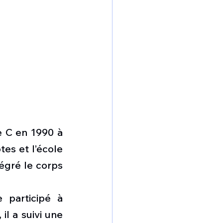
 C en 1990 à 
es et l’école 
tégré le corps 
 participé à 
l a suivi une 