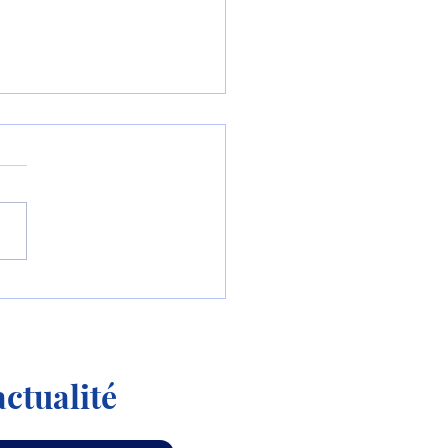
ier vol d'un NH90 en
iguration logicielle V3
ctualité