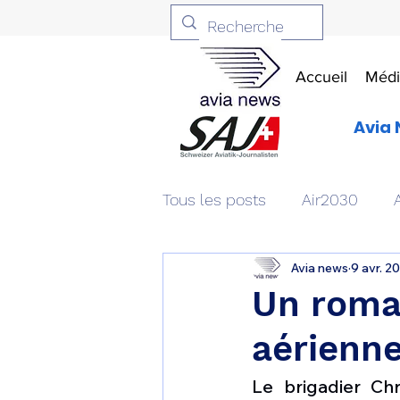
Accueil
Médi
Avia 
Tous les posts
Air2030
Avia news
9 avr. 2
Aviation & Défense
Livr
Un roma
aérienne
Patrimoine aéronautique
Le brigadier Ch