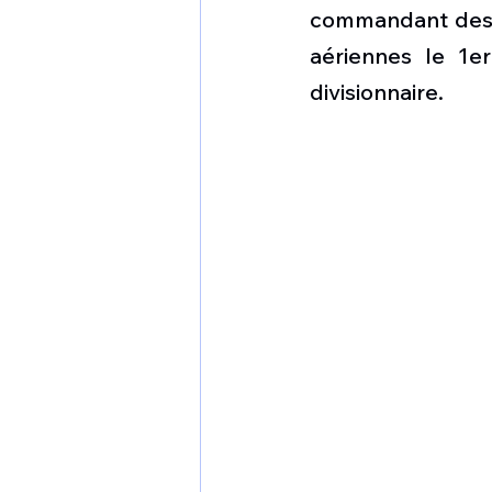
1 er avril
Motorisation
commandant des 
aériennes le 1e
divisionnaire.
Shenyang J-35
Bombard
Airbus H145M
Opération
Tiltrotors