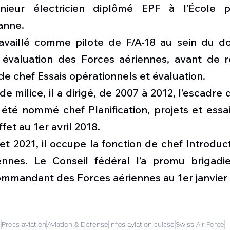
énieur électricien diplômé EPF à l’École po
anne. 
ravaillé comme pilote de F/A-18 au sein du do
 évaluation des Forces aériennes, avant de r
de chef Essais opérationnels et évaluation. 
e milice, il a dirigé, de 2007 à 2012, l’escadre d
e été nommé chef Planification, projets et essa
fet au 1er avril 2018. 
llet 2021, il occupe la fonction de chef Introduc
ennes. Le Conseil fédéral l’a promu brigadi
mmandant des Forces aériennes au 1er janvier
n
Press aviation
Aviation & Défense
Infos aviation suisse
Swiss Air Force