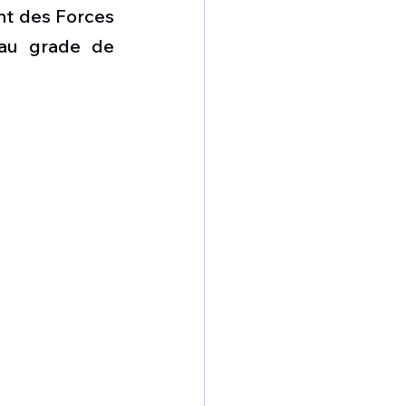
omposante ESPACE
 des Forces 
au grade de 
e de Dubaï 25
t
Avionneurs