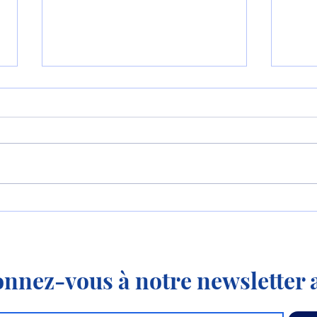
La Colombie commande le
Prem
KC-390 « Millennium » !
conf
!
nnez-vous à notre newsletter a