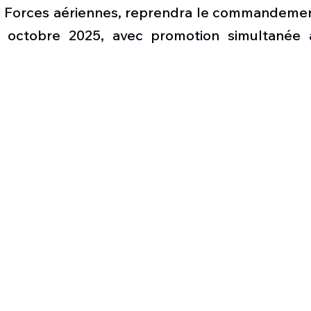
Défense sol-air DSA
Amphibie
Drones
C
Forces aériennes, reprendra le commandement
r octobre 2025, avec promotion simultanée 
ier Global 6500
Fret aérien
Salon Aéronautiqu
 militaire au Vénézuela
Simulateur avion de comba