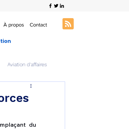
À propos
Contact
ation
Aviation d'affaires
s
Art & Aviation
orces
ation aéronautique
emplaçant du 