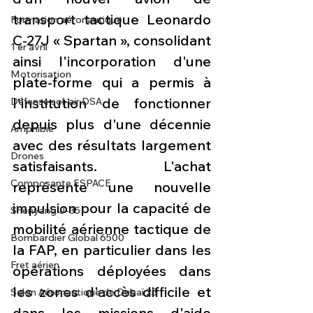
transport tactique Leonardo 
Formation aéronautique
C-27J « Spartan », consolidant 
1 er avril
ainsi l'incorporation d'une 
Motorisation
plate-forme qui a permis à 
l'institution de fonctionner 
Défense sol-air DSA
depuis plus d'une décennie 
Amphibie
avec des résultats largement 
Drones
satisfaisants. L'achat 
Composante ESPACE
représente une nouvelle 
impulsion pour la capacité de 
Shenyang J-35
mobilité aérienne tactique de 
Bombardier Global 6500
la FAP, en particulier dans les 
Fret aérien
opérations déployées dans 
les zones d'accès difficile et 
Salon Aéronautique de Dubaï 25
dans les missions d'aide 