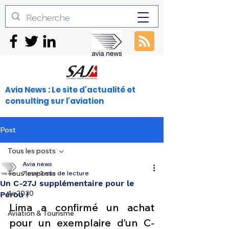
Avia News : Le site d'actualité et
consulting sur l'aviation
Post
Tous les posts
Avia news
Tous les posts
7 mai
3 min de lecture
Un C-27J supplémentaire pour le
Air2030
Pérou !
Lima a confirmé un achat 
Aviation & Tourisme
pour un exemplaire d’un C-