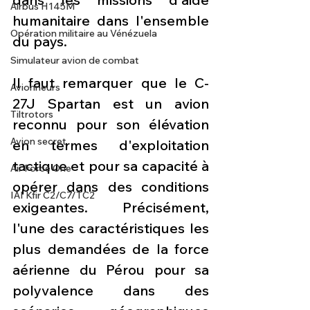
Airbus H145M
humanitaire dans l'ensemble 
Opération militaire au Vénézuela
du pays.
Simulateur avion de combat
Il faut remarquer que le C-
Avionneurs
27J Spartan est un avion 
Tiltrotors
reconnu pour son élévation 
Avion secret
en termes d'exploitation 
tactique et pour sa capacité à 
Air Force One
opérer dans des conditions 
IAI Kfir C2/C7/TC2
exigeantes. Précisément, 
l'une des caractéristiques les 
plus demandées de la force 
aérienne du Pérou pour sa 
polyvalence dans des 