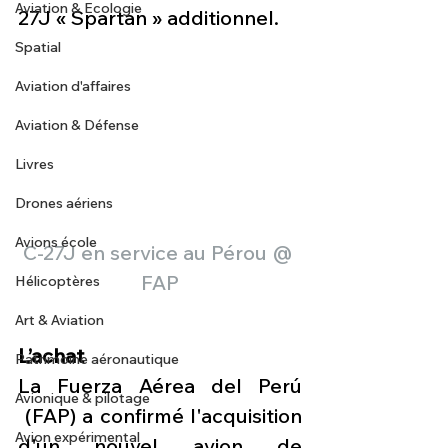
Aviation & Ecologie
27J « Spartan » additionnel. 
Spatial
Aviation d'affaires
Aviation & Défense
Livres
Drones aériens
Avions école
C-27J en service au Pérou @ 
FAP
Hélicoptères
Art & Aviation
L’achat
Patrimoine aéronautique
La Fuerza Aérea del Perú 
Avionique & pilotage
 (FAP) a confirmé l'acquisition 
Avion expérimental
d'un nouvel avion de 