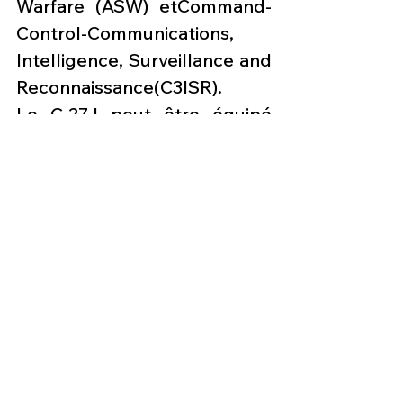
Warfare (ASW) etCommand-
Control-Communications, 
Intelligence, Surveillance and 
Reconnaissance(C3ISR).
Le C-27J peut être équipé 
d'un radar derecherche AESA 
(Active Electronically 
Scanned Array), de 
systèmesélectro-
optiques/infrarouges et 
d'autres capteurs spécifiques 
essentiels pourle 
renseignement, la 
surveillance, la 
reconnaissance (ISR), la 