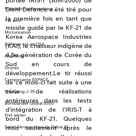
portée IRIS-T (AIM-2000) de 
Diehl Defence a été tiré pour 
Formation aéronautique
la première fois en tant que 
1 er avril
missile guidé par le KF-21 de 
Motorisation
Korea Aerospace Industries 
Défense sol-air DSA
(KAI), le chasseur indigène de 
4,5e génération de Corée du 
Amphibie
Sud en cours de 
Drones
développement.Le tir réussi 
Composante ESPACE
de ce mois-ci fait suite à une 
série de réalisations 
Shenyang J-35
antérieures dans les tests 
Bombardier Global 6500
d’intégration de l’IRIS-T à 
Fret aérien
bord du KF-21. Quelques 
mois seulement après le 
Salon Aéronautique de Dubaï 25