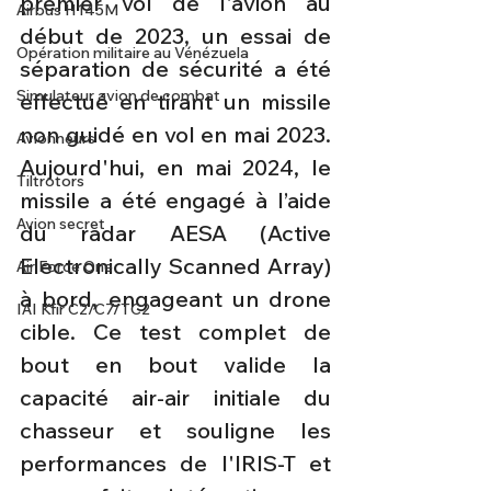
premier vol de l'avion au 
Airbus H145M
début de 2023, un essai de 
Opération militaire au Vénézuela
séparation de sécurité a été 
Simulateur avion de combat
effectué en tirant un missile 
non guidé en vol en mai 2023. 
Avionneurs
Aujourd'hui, en mai 2024, le 
Tiltrotors
missile a été engagé à l’aide 
Avion secret
du radar AESA (Active 
Electronically Scanned Array) 
Air Force One
à bord, engageant un drone 
IAI Kfir C2/C7/TC2
cible. Ce test complet de 
bout en bout valide la 
capacité air-air initiale du 
chasseur et souligne les 
performances de l'IRIS-T et 