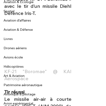
Aviation & Ecologie
avec le tir d’un missile Diehl 
Spatial
Defence Iris-T.
Aviation d'affaires
Aviation & Défense
Livres
Drones aériens
Avions école
Hélicoptères
KF-21 "Boromae" @ KAI 
Art & Aviation
Aerospace
Patrimoine aéronautique
Tir réussi
Avionique & pilotage
Le missile air-air à courte 
Avion expérimental