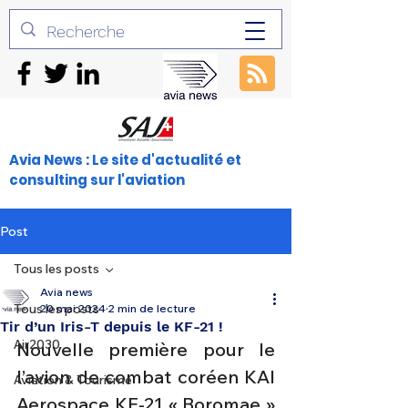
Avia News : Le site d'actualité et
consulting sur l'aviation
Post
Tous les posts
Avia news
Tous les posts
20 mai 2024
2 min de lecture
Tir d’un Iris-T depuis le KF-21 !
Air2030
Nouvelle première pour le 
l’avion de combat coréen KAI 
Aviation & Tourisme
Aerospace KF-21 « Boromae » 