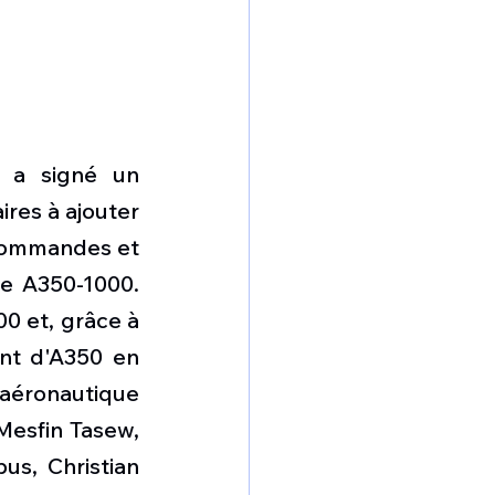
, a signé un 
es à ajouter 
 commandes et 
e A350-1000. 
0 et, grâce à 
nt d'A350 en 
aéronautique 
esfin Tasew, 
s, Christian 