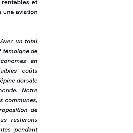
rentables et 
 une aviation 
 Avec un total 
 témoigne de 
économes en 
ibles coûts 
’épine dorsale 
onde. Notre 
ons communes, 
oposition de 
us resterons 
ntes pendant 