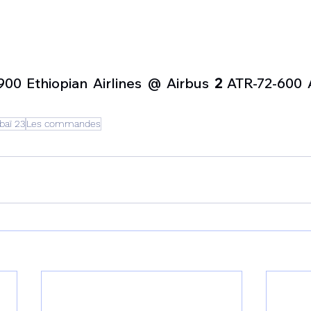
900 Ethiopian Airlines @ Airbus 
2
 ATR-72-600 
baï 23
Les commandes