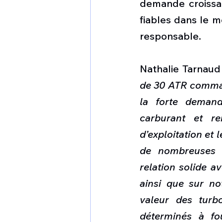
demande croissant
fiables dans le mo
responsable.
Nathalie Tarnaud 
de 30 ATR comman
la forte deman
carburant et re
d’exploitation et 
de nombreuses c
relation solide a
ainsi que sur n
valeur des turb
déterminés à fo