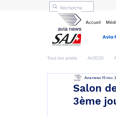
Accueil
Médi
Avia 
Tous les posts
Air2030
Avia news
15 nov. 
Aviation & Défense
Livr
Salon d
3ème jou
Patrimoine aéronautique