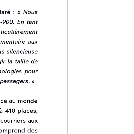
aré : « 
Nous 
900. En tant 
iculièrement 
mentaire aux 
s silencieuse 
 la taille de 
ologies pour 
 passagers
. »
cace au monde 
à 410 places, 
courriers aux 
comprend des 