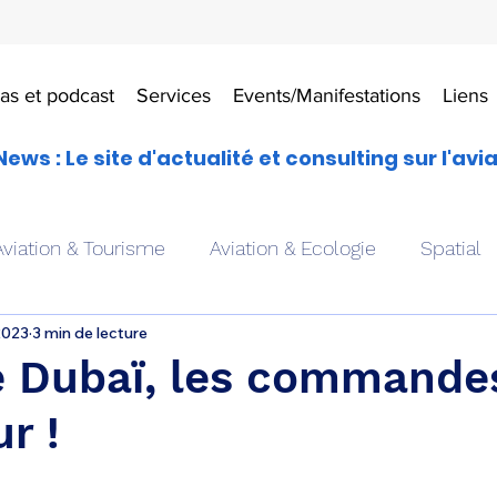
as et podcast
Services
Events/Manifestations
Liens
News : Le site d'actualité et consulting sur l'avi
Aviation & Tourisme
Aviation & Ecologie
Spatial
2023
3 min de lecture
es
Drones aériens
Avions école
Hélicoptère
e Dubaï, les commande
r !
Avionique & pilotage
Avion expérimental
Form