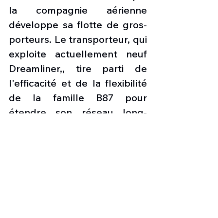
la compagnie aérienne 
développe sa flotte de gros-
porteurs. Le transporteur, qui 
exploite actuellement neuf 
Dreamliner,, tire parti de 
l'efficacité et de la flexibilité 
de la famille B87 pour 
étendre son réseau long-
courrier.
Royal Air Maroc a élargi son 
parc d'avions gros-porteurs 
avec un mélange de B787-8 
et de B787-9 au cours des 
neuf dernières années. Cette 
commande n'était auparavant 