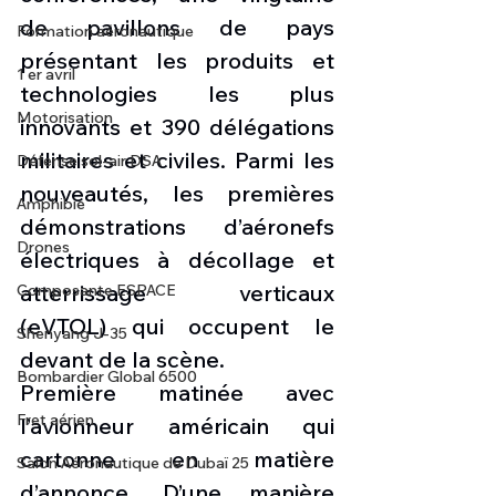
de pavillons de pays 
Formation aéronautique
présentant les produits et 
1 er avril
technologies les plus 
Motorisation
innovants et 390 délégations 
militaires et civiles. Parmi les 
Défense sol-air DSA
nouveautés, les premières 
Amphibie
démonstrations d’aéronefs 
Drones
électriques à décollage et 
atterrissage verticaux 
Composante ESPACE
(eVTOL) qui occupent le 
Shenyang J-35
devant de la scène.
Bombardier Global 6500
Première matinée avec 
Fret aérien
l’avionneur américain qui 
cartonne en matière 
Salon Aéronautique de Dubaï 25
d’annonce. D’une manière 