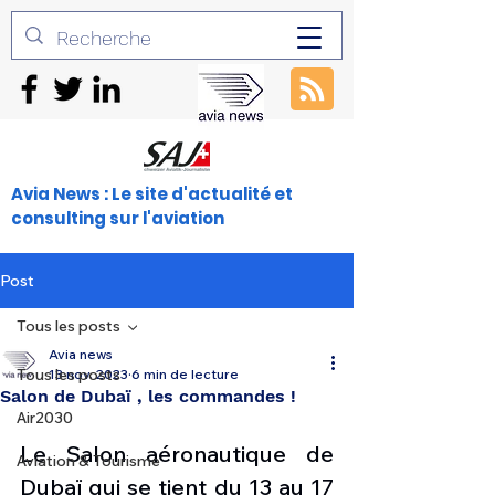
Avia News : Le site d'actualité et
consulting sur l'aviation
Post
Tous les posts
Avia news
Tous les posts
13 nov. 2023
6 min de lecture
Salon de Dubaï , les commandes !
Air2030
Le Salon aéronautique de 
Aviation & Tourisme
Dubaï qui se tient du 13 au 17 