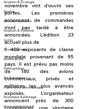
Aviation & Ecologie
novembre vint d’ouvrir ses 
Spatial
portes. Les premières 
annoncent de commandes 
Aviation d'affaires
n’ont pas tardé à être 
Aviation & Défense
annoncées. L’édition 23 
Livres
accueil plus de 
1 400 exposants de classe 
Drones aériens
mondiale provenant de 95 
Avions école
pays. Il est prévu pas moins 
Hélicoptères
de 180 des avions 
commerciaux, privés et 
Art & Aviation
militaires les plus avancés 
Patrimoine aéronautique
exposés. L’organisateur 
Avionique & pilotage
annoncent près de 300 
Avion expérimental
conférences, une vingtaine 