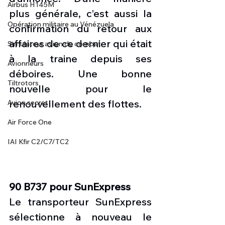
Airbus H145M
plus générale, c’est aussi la 
Opération militaire au Vénézuela
confirmation du retour aux 
affaires de ce dernier qui était 
Simulateur avion de combat
à la traine depuis ses 
Avionneurs
déboires. Une bonne 
Tiltrotors
nouvelle pour le 
renouvellement des flottes. 
Avion secret
Air Force One
IAI Kfir C2/C7/TC2
90 B737 pour SunExpress 
Le transporteur SunExpress 
sélectionne à nouveau le 