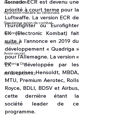
Tornado ECR est devenu une 
Airbus H145M
priorité à court terme pour la 
Opération militaire au Vénézuela
Luftwaffe. La version ECR de 
Simulateur avion de combat
l’Eurofighter ou Eurofighter 
EK (Electronic Kombat) fait 
Avionneurs
suite à l’annonce en 2019 du 
Tiltrotors
développement « Quadriga » 
Avion secret
pour l’Allemagne. La version « 
EK » développée par les 
Air Force One
entreprises Hensoldt, MBDA, 
IAI Kfir C2/C7/TC2
MTU, Premium Aerotec, Rolls 
Royce, BDLI, BDSV et Airbus, 
cette dernière étant la 
société leader de ce 
programme.