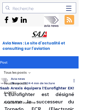
Avia News : Le site d'actualité et
consulting sur l'aviation
Post
Tous les posts
Avia news
Tous les posts
28 mars 2024
4 min de lecture
Saab Arexis équipera l'Eurofighter EK!
Air2030
L'Eurofighter est désigné 
comme le successeur du 
Aviation & Tourisme
Tornado ECR (Electronic 