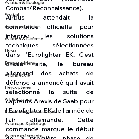
Aviation & Ecologie
Combat/Reconnaissance). 
Spatial
Airbus attendait la 
commande officielle pour 
Aviation d'affaires
intégrer les solutions 
Aviation & Défense
techniques sélectionnées 
Livres
dans l'Eurofighter EK. C’est 
chose faite, le bureau 
Drones aériens
allemand des achats de 
Avions école
défense a annoncé qu’il avait 
Hélicoptères
sélectionné la suite de 
Art & Aviation
capteurs Arexis de Saab pour 
l’Eurofighter EK de l’armée de 
Patrimoine aéronautique
l’air allemande. Cette 
Avionique & pilotage
commande marque le début 
Avion expérimental
de la première phase de 