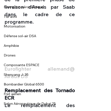
livraison d’Arexis par Saab 
Formation aéronautique
dans le cadre de ce 
1 er avril
programme.
Motorisation
Défense sol-air DSA
Amphibie
Drones
Composante ESPACE
Eurofighter allemand@ 
Shenyang J-35
Airbus DS
Bombardier Global 6500
Remplacement des Tornado 
Fret aérien
ECR
Salon Aéronautique de Dubaï 25
Le remplacement des 