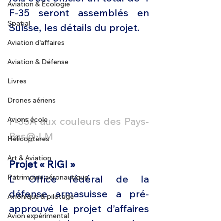
Aviation & Ecologie
F-35 seront assemblés en 
Spatial
Suisse, les détails du projet.
Aviation d'affaires
Aviation & Défense
Livres
Drones aériens
F-35A aux couleurs des Pays-
Avions école
Bas@ LM
Hélicoptères
Art & Aviation
Projet « RIGI »
L’ Office fédéral de la 
Patrimoine aéronautique
défense armasuisse a pré-
Avionique & pilotage
approuvé le projet d’affaires 
Avion expérimental