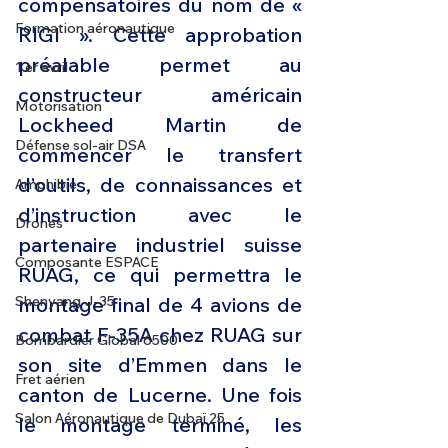
compensatoires du nom de « 
Formation aéronautique
RIGI ». Cette approbation 
préalable permet au 
1 er avril
constructeur américain 
Motorisation
Lockheed Martin de 
Défense sol-air DSA
commencer le transfert 
d’outils, de connaissances et 
Amphibie
d’instruction avec le 
Drones
partenaire industriel suisse 
Composante ESPACE
RUAG, ce qui permettra le 
montage final de 4 avions de 
Shenyang J-35
combat F-35A chez RUAG sur 
Bombardier Global 6500
son site d’Emmen dans le 
Fret aérien
canton de Lucerne. Une fois 
Salon Aéronautique de Dubaï 25
le montage terminé, les 