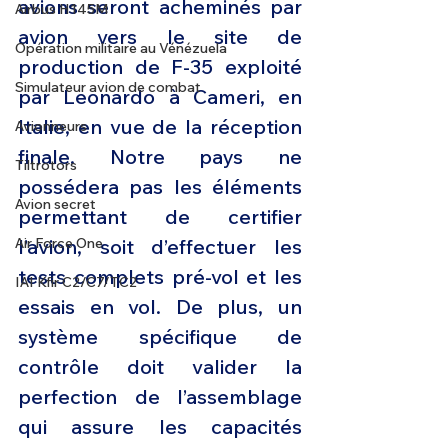
avions seront acheminés par 
Airbus H145M
avion vers le site de 
Opération militaire au Vénézuela
production de F-35 exploité 
Simulateur avion de combat
par Leonardo à Cameri, en 
Italie, en vue de la réception 
Avionneurs
finale. Notre pays ne 
Tiltrotors
possédera pas les éléments 
Avion secret
permettant de certifier 
l’avion, soit d’effectuer les 
Air Force One
tests complets pré-vol et les 
IAI Kfir C2/C7/TC2
essais en vol. De plus, un 
système spécifique de 
contrôle doit valider la 
perfection de l’assemblage 
qui assure les capacités 