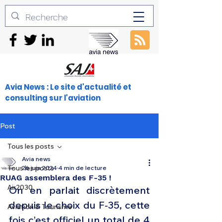
Avia News : Le site d'actualité et
consulting sur l'aviation
Post
Tous les posts
Avia news
Tous les posts
26 juin 2024
4 min de lecture
RUAG assemblera des F-35 !
Air2030
On en parlait discrètement 
depuis le choix du F-35, cette 
Aviation & Tourisme
fois c’est officiel un total de 4 