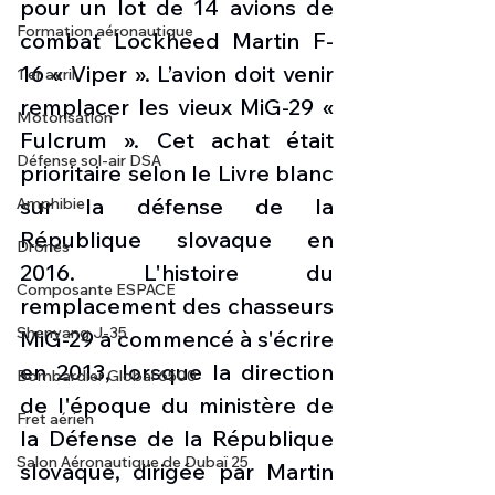
pour un lot de 14 avions de 
Formation aéronautique
combat Lockheed Martin F-
16 « Viper ». L’avion doit venir 
1 er avril
remplacer les vieux MiG-29 « 
Motorisation
Fulcrum ». Cet achat était 
Défense sol-air DSA
prioritaire selon le Livre blanc 
sur la défense de la 
Amphibie
République slovaque en 
Drones
2016. L'histoire du 
Composante ESPACE
remplacement des chasseurs 
Shenyang J-35
MiG-29 a commencé à s'écrire 
en 2013, lorsque la direction 
Bombardier Global 6500
de l'époque du ministère de 
Fret aérien
la Défense de la République 
Salon Aéronautique de Dubaï 25
slovaque, dirigée par Martin 