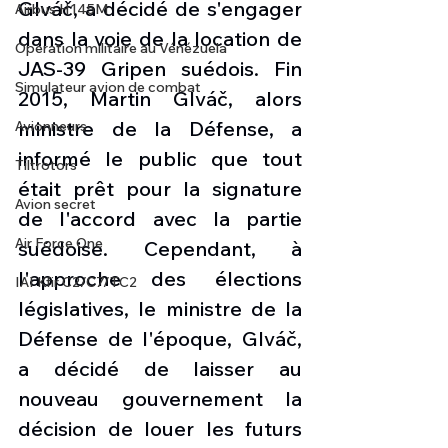
Glváč, a décidé de s'engager 
Airbus H145M
dans la voie de la location de 
Opération militaire au Vénézuela
JAS-39 Gripen suédois. Fin 
Simulateur avion de combat
2015, Martin Glváč, alors 
ministre de la Défense, a 
Avionneurs
informé le public que tout 
Tiltrotors
était prêt pour la signature 
Avion secret
de l'accord avec la partie 
Air Force One
suédoise. Cependant, à 
l'approche des élections 
IAI Kfir C2/C7/TC2
législatives, le ministre de la 
Défense de l'époque, Glváč, 
a décidé de laisser au 
nouveau gouvernement la 
décision de louer les futurs 