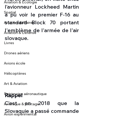
Aviation & Ecologie
l’avionneur Lockheed Martin 
Spatial
a pu voir le premier F-16 au 
standard Block 70 portant 
Aviation d'affaires
l'emblème de l'armée de l'air 
Aviation & Défense
slovaque. 
Livres
Drones aériens
Avions école
Hélicoptères
Art & Aviation
Patrimoine aéronautique
Rappel
C’est en 2018 que la 
Avionique & pilotage
Slovaquie a passé commande 
Avion expérimental