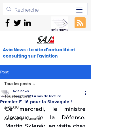
Avia News : Le site d'actualité et
consulting sur l'aviation
Post
Tous les posts
Avia news
Tous les posts
7 sept. 2023
4 min de lecture
Premier F-16 pour la Slovaquie !
Air2030
Ce mercredi, le ministre 
slovaque de la Défense, 
Aviation & Tourisme
Martin Sklenár, en visite chez 