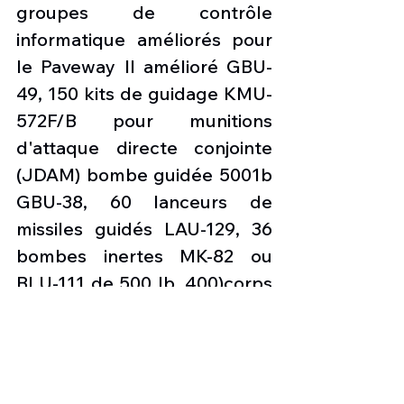
groupes de contrôle 
informatique améliorés pour 
le Paveway II amélioré GBU-
49, 150 kits de guidage KMU-
572F/B pour munitions 
d'attaque directe conjointe 
(JDAM) bombe guidée 5001b 
GBU-38, 60 lanceurs de 
missiles guidés LAU-129, 36 
bombes inertes MK-82 ou 
BLU-111 de 500 lb, 400)corps 
de bombe MK-82 ou BLU-111 
de 500 lb, 400 fusées 
programmables conjointes 
FMU-152 et 6  pods de 