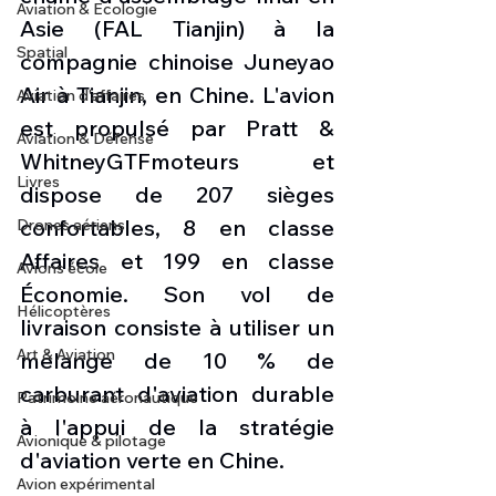
Aviation & Ecologie
Asie (FAL Tianjin) à la 
Spatial
compagnie chinoise Juneyao 
Air à Tianjin, en Chine. L'avion 
Aviation d'affaires
est propulsé par Pratt & 
Aviation & Défense
WhitneyGTFmoteurs et 
Livres
dispose de 207 sièges 
confortables, 8 en classe 
Drones aériens
Affaires et 199 en classe 
Avions école
Économie. Son vol de 
Hélicoptères
livraison consiste à utiliser un 
Art & Aviation
mélange de 10 % de 
carburant d'aviation durable 
Patrimoine aéronautique
à l'appui de la stratégie 
Avionique & pilotage
d'aviation verte en Chine.
Avion expérimental