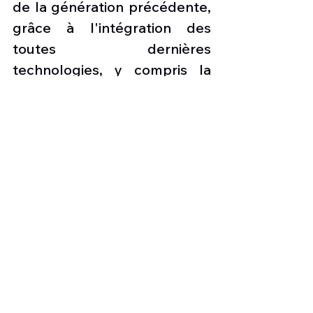
de la génération précédente, 
grâce à l'intégration des 
toutes dernières 
technologies, y compris la 
nouvelle génération moteurs 
et Sharklets. Fin janvier 2023, 
la famille A320neo avait reçu 
plus de 8 600 commandes 
fermes de plus de 130 clients 
dans le monde.
Photo : 
le premier avion 
A321neo assemblé sur sa 
chaîne d'assemblage final en 
Asie (FAL Tianjin) au chinois 