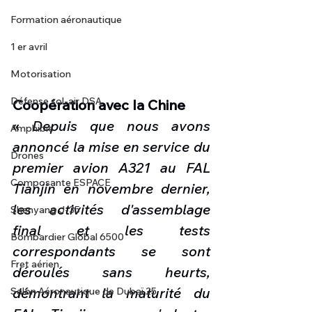
Formation aéronautique
1 er avril
Motorisation
Défense sol-air DSA
Coopération avec la Chine
« 
Depuis que nous avons 
Amphibie
annoncé la mise en service du 
Drones
premier avion A321 au FAL 
Composante ESPACE
Tianjin en novembre dernier, 
les activités d'assemblage 
Shenyang J-35
final et les tests 
Bombardier Global 6500
correspondants se sont 
Fret aérien
déroulés sans heurts, 
démontrant la maturité du 
Salon Aéronautique de Dubaï 25