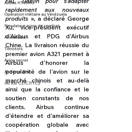
FAL Tianjin pour s'adapter 
Airbus H145M
rapidement aux nouveaux 
Opération militaire au Vénézuela
produits
 », a déclaré George 
Simulateur avion de combat
Xu, vice-président exécutif 
d'Airbus et PDG d'Airbus 
Avionneurs
Chine. La livraison réussie du 
Tiltrotors
premier avion A321 permet à 
Avion secret
Airbus d'honorer la 
popularité de l'avion sur le 
Air Force One
marché chinois et au-delà  
IAI Kfir C2/C7/TC2
ainsi que la confiance et le 
soutien constants de nos 
clients. Airbus continue 
d'étendre et d'améliorer sa 
coopération globale avec 