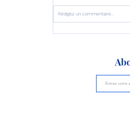
Rédigez un commentaire...
Le septième B777-9
décolle pour son premier
vol !
Abo