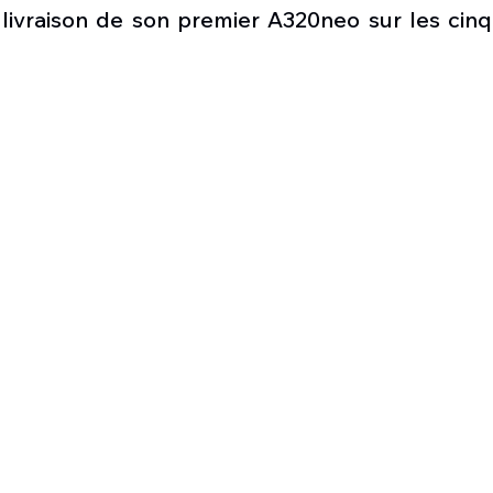
Défense sol-air DSA
Amphibie
Drones
C
 livraison de son premier A320neo sur les cinq
ier Global 6500
Fret aérien
Salon Aéronautiqu
 militaire au Vénézuela
Simulateur avion de comba