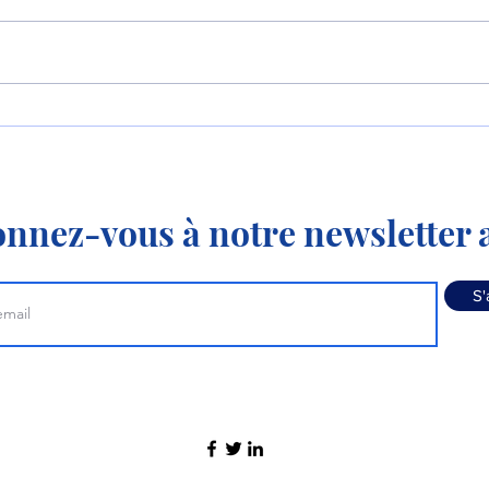
Le premier MC-21-310 de
Aero
série effectue son premier
mode
vol !
nnez-vous à notre newsletter a
S'