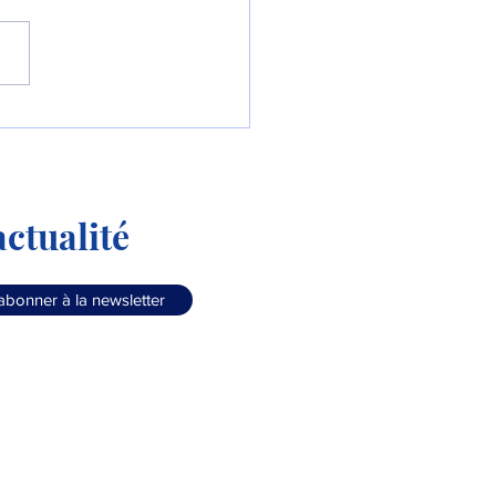
líneas Argentinas
rnise sa flotte !
ctualité
abonner à la newsletter