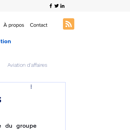
À propos
Contact
ation
Aviation d'affaires
s
Art & Aviation
s
ation aéronautique
e du groupe 