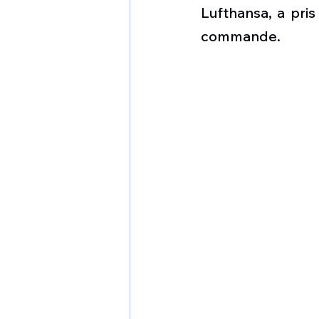
1 er avril
Motorisation
Lufthansa, a pris
commande.
Shenyang J-35
Bombard
Airbus H145M
Opération
Tiltrotors