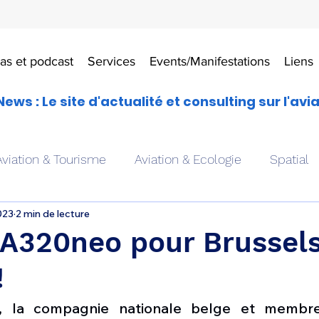
as et podcast
Services
Events/Manifestations
Liens
News : Le site d'actualité et consulting sur l'avi
Aviation & Tourisme
Aviation & Ecologie
Spatial
023
2 min de lecture
es
Drones aériens
Avions école
Hélicoptère
 A320neo pour Brussel
!
Avionique & pilotage
Avion expérimental
Form
es, la compagnie nationale belge et membr