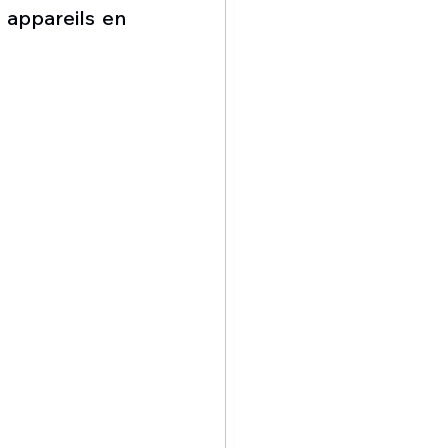
omposante ESPACE
 appareils en 
e de Dubaï 25
t
Avionneurs