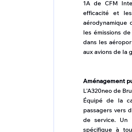
1A de CFM Inter
efficacité et le
aérodynamique q
les émissions de
dans les aéropor
aux avions de la
Aménagement pur 
L'A320neo de Brus
Équipé de la ca
passagers vers d
de service. Un 
spécifique à to