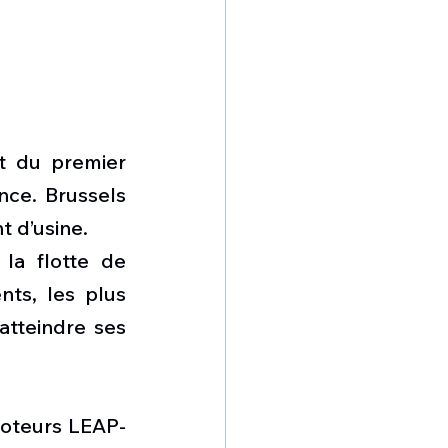
t du premier 
ce. Brussels 
t d’usine. 
la flotte de 
nts, les plus 
tteindre ses 
moteurs LEAP-