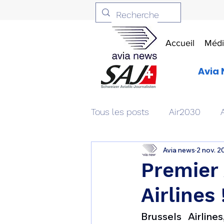
Accueil
Médi
Avia 
Tous les posts
Air2030
Avia news
2 nov. 2
Aviation & Défense
Livr
Premier
Airlines 
Patrimoine aéronautique
Brussels Airlin