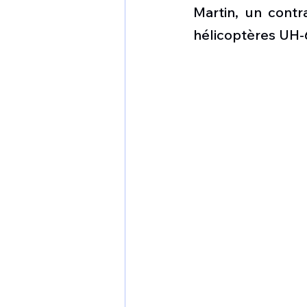
1 er avril
Motorisation
Martin, un contra
hélicoptères UH-
Shenyang J-35
Bombard
Airbus H145M
Opération
Tiltrotors