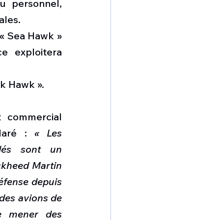
 personnel, 
ales.
 « Sea Hawk » 
 exploitera 
ck Hawk ».
 commercial 
laré : 
« Les 
és sont un 
kheed Martin 
éfense depuis 
des avions de 
e mener des 