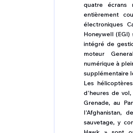
quatre écrans m
entièrement co
électroniques C
Honeywell (EGI) 
intégré de gesti
moteur General
numérique à plein
supplémentaire l
Les hélicoptères
d'heures de vol
Grenade, au Pan
l'Afghanistan, 
sauvetage, y com
Hawk » sont op