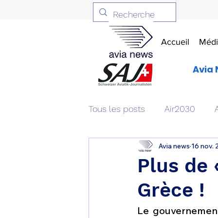
Accueil
Médi
Avia 
Tous les posts
Air2030
Avia news
16 nov.
Aviation & Défense
Livr
Plus de 
Grèce !
Patrimoine aéronautique
Le gouvernement 