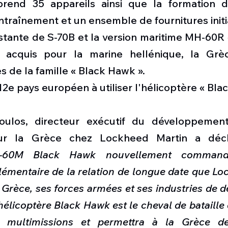
rend 35 appareils ainsi que la formation du
traînement et un ensemble de fournitures initi
istante de S-70B et la version maritime MH-60R
 acquis pour la marine hellénique, la Grèce
s de la famille « Black Hawk ».
12e pays européen à utiliser l'hélicoptère « Bla
ulos, directeur exécutif du développement
pour la Grèce chez Lockheed Martin a déc
UH-60M Black Hawk nouvellement command
mentaire de la relation de longue date que Loc
a Grèce, ses forces armées et ses industries de d
hélicoptère Black Hawk est le cheval de bataille 
 multimissions et permettra à la Grèce d