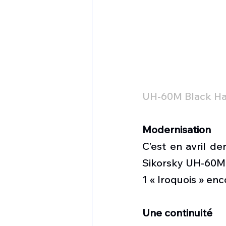
UH-60M Black H
Modernisation
C’est en avril d
Sikorsky UH-60M 
1 « Iroquois » enc
Une continuité