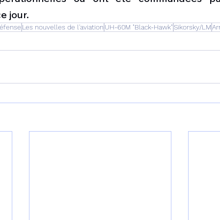
e jour.
Défense
Les nouvelles de l'aviation
UH-60M "Black-Hawk"
Sikorsky/LM
Ar