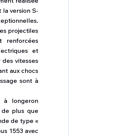
ment réalisée 
la version S-
eptionnelles. 
s projectiles 
 renforcées 
ctriques et 
 des vitesses 
nt aux chocs 
issage sont à 
 à longeron 
 de plus que 
de de type « 
us 1553 avec 