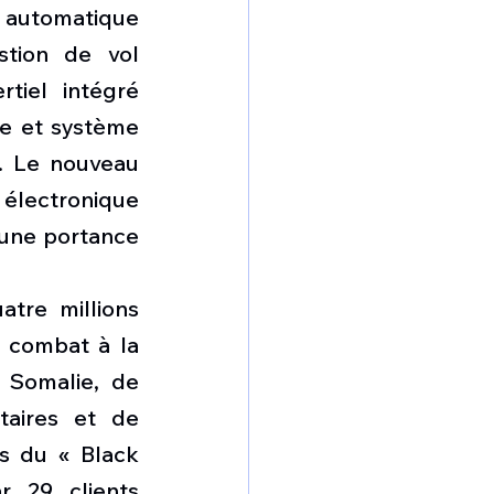
automatique 
tion de vol 
iel intégré 
e et système 
. Le nouveau 
lectronique 
 une portance 
tre millions 
 combat à la 
 Somalie, de 
aires et de 
s du « Black 
 29 clients 