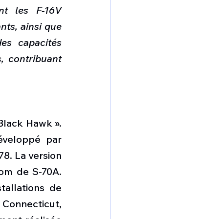
nt les F-16V 
ts, ainsi que 
es capacités 
, contribuant 
Black Hawk ». 
veloppé par 
8. La version 
om de S-70A. 
allations de 
 Connecticut, 