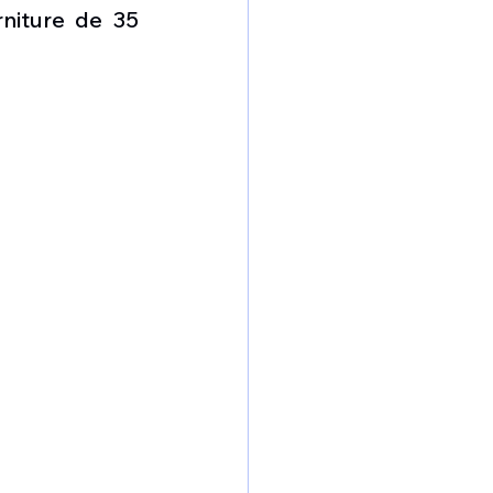
omposante ESPACE
niture de 35 
e de Dubaï 25
t
Avionneurs