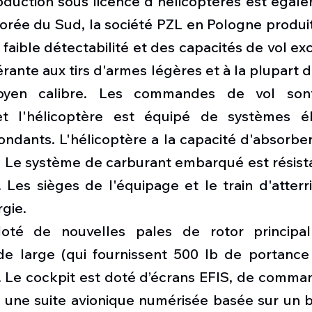
oduction sous licence d'hélicoptères est égale
rée du Sud, la société PZL en Pologne produit 
 faible détectabilité et des capacités de vol exc
érante aux tirs d'armes légères et à la plupart de
oyen calibre. Les commandes de vol sont
et l'hélicoptère est équipé de systèmes éle
ndants. L'hélicoptère a la capacité d'absorber
. Le système de carburant embarqué est résista
 Les sièges de l'équipage et le train d'atterr
gie.
té de nouvelles pales de rotor principal
e large (qui fournissent 500 lb de portance
. Le cockpit est doté d’écrans EFIS, de comman
c une suite avionique numérisée basée sur un b