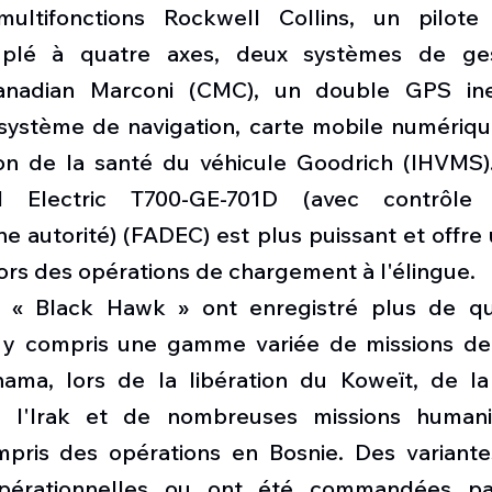
ultifonctions Rockwell Collins, un pilote 
uplé à quatre axes, deux systèmes de ges
anadian Marconi (CMC), un double GPS inert
système de navigation, carte mobile numériqu
on de la santé du véhicule Goodrich (IHVMS)
 Electric T700-GE-701D (avec contrôle é
e autorité) (FADEC) est plus puissant et offre
ors des opérations de chargement à l'élingue.
 « Black Hawk » ont ​​enregistré plus de qua
, y compris une gamme variée de missions de
ama, lors de la libération du Koweït, de la
de l'Irak et de nombreuses missions humanit
pris des opérations en Bosnie. Des variante
érationnelles ou ont été commandées par