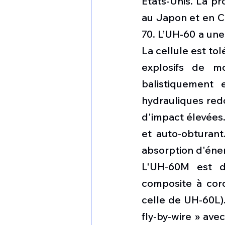
États-Unis. La pr
au Japon et en Co
70. L’UH-60 a une
La cellule est tol
explosifs de m
balistiquement 
hydrauliques redo
d'impact élevées
et auto-obturant.
absorption d'éner
L'UH-60M est do
composite à cord
celle de UH-60L)
fly-by-wire » ave