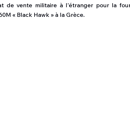
Défense sol-air DSA
Amphibie
Drones
C
t de vente militaire à l'étranger pour la four
60M « Black Hawk » à la Grèce.
ier Global 6500
Fret aérien
Salon Aéronautiqu
 militaire au Vénézuela
Simulateur avion de comba