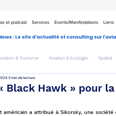
as et podcast
Services
Events/Manifestations
Liens
News : Le site d'actualité et consulting sur l'avi
Aviation & Tourisme
Aviation & Ecologie
Spatial
 2024
3 min de lecture
es
Drones aériens
Avions école
Hélicoptère
« Black Hawk » pour la
Avionique & pilotage
Avion expérimental
Form
américain a attribué à Sikorsky, une société