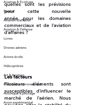
Aviation & Ecologie
quelles sont les prévisions 
pour cette nouvelle 
Spatial
année pour les domaines 
Aviation d'affaires
commerciaux et de l’aviation 
Aviation & Défense
d’affaires ?
Livres
Drones aériens
Avions école
Hélicoptères
Art & Aviation
Les facteurs 
Plusieurs éléments sont 
Patrimoine aéronautique
susceptibles d’influencer le 
Avionique & pilotage
marché de l’aérien. Nous 
Avion expérimental
pouvons citer la stabilité du 