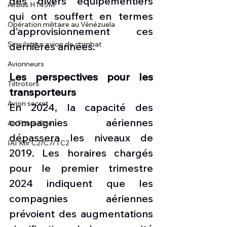
des divers équipementiers 
Airbus H145M
qui ont souffert en termes 
Opération militaire au Vénézuela
d’approvisionnement ces 
Simulateur avion de combat
dernières années.
Avionneurs
Les perspectives pour les 
Tiltrotors
transporteurs
Avion secret
En 2024, la capacité des 
compagnies aériennes 
Air Force One
dépassera les niveaux de 
IAI Kfir C2/C7/TC2
2019. Les horaires chargés 
pour le premier trimestre 
2024 indiquent que les 
compagnies aériennes 
prévoient des augmentations 