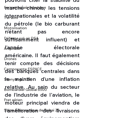
marché chinois, les tensions 
Formation aéronautique
internationales et la volatilité 
1 er avril
du pétrole (le bio carburant 
Motorisation
n’étant pas encore 
Défense sol-air DSA
suffisamment influent) et 
l’année électorale 
Amphibie
américaine. Il faut également 
Drones
tenir compte des décisions 
Composante ESPACE
des banques centrales dans 
le maintien d’une inflation 
Shenyang J-35
relative. Au sein du secteur 
Bombardier Global 6500
de l’industrie de l'aviation, le 
Fret aérien
moteur principal viendra de 
l’amélioration des livraisons 
Salon Aéronautique de Dubaï 25