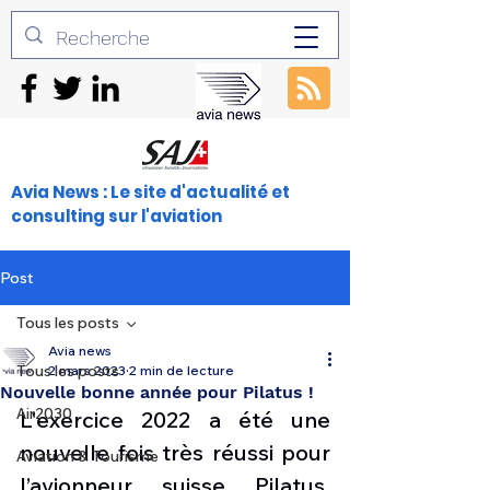
Avia News : Le site d'actualité et
consulting sur l'aviation
Post
Tous les posts
Avia news
Tous les posts
2 mars 2023
2 min de lecture
Nouvelle bonne année pour Pilatus !
Air2030
L'exercice 2022 a été une 
nouvelle fois très réussi pour 
Aviation & Tourisme
l’avionneur suisse Pilatus. 