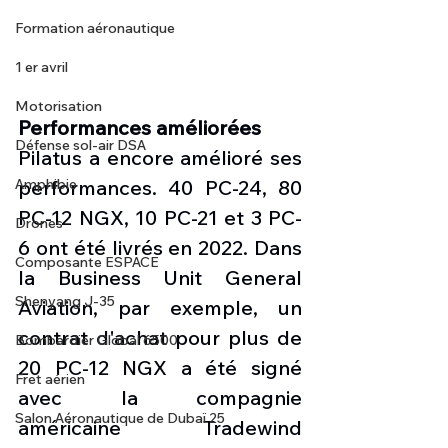
Formation aéronautique
1 er avril
Motorisation
Performances améliorées
Défense sol-air DSA
Pilatus a encore amélioré ses 
performances. 40 PC-24, 80 
Amphibie
PC-12 NGX, 10 PC-21 et 3 PC-
Drones
6 ont été livrés en 2022. Dans 
Composante ESPACE
la Business Unit General 
Shenyang J-35
Aviation, par exemple, un 
contrat d'achat pour plus de 
Bombardier Global 6500
20 PC-12 NGX a été signé 
Fret aérien
avec la compagnie 
Salon Aéronautique de Dubaï 25
américaine Tradewind 