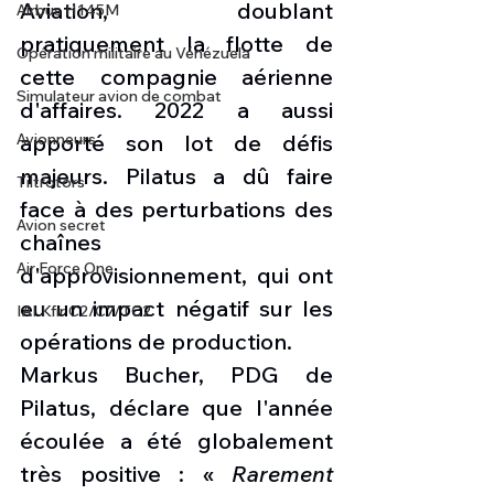
Aviation, doublant 
Airbus H145M
pratiquement la flotte de 
Opération militaire au Vénézuela
cette compagnie aérienne 
Simulateur avion de combat
d'affaires. 2022 a aussi 
apporté son lot de défis 
Avionneurs
majeurs. Pilatus a dû faire 
Tiltrotors
face à des perturbations des 
Avion secret
chaînes 
Air Force One
d'approvisionnement, qui ont 
eu un impact négatif sur les 
IAI Kfir C2/C7/TC2
opérations de production.
Markus Bucher, PDG de 
Pilatus, déclare que l'année 
écoulée a été globalement 
très positive : « 
Rarement 