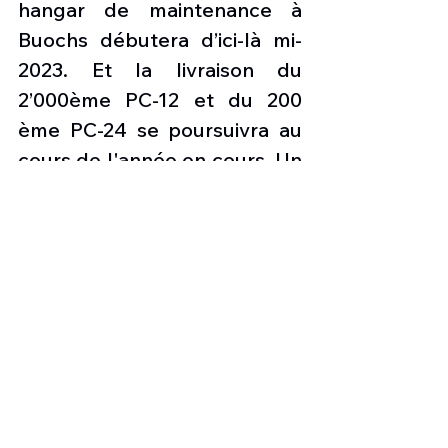
hangar de maintenance à 
Buochs ​​débutera d’ici-là mi-
2023. Et la livraison du 
2’000ème PC-12 et du 200 
ème PC-24 se poursuivra au 
cours de l'année en cours. Un 
bâtiment supplémentaire 
pour la production de 
composants composites est 
également prévu sur le site 
d'Ennetbürgen. Preuve 
supplémentaire que Pilatus 
reste fermement attaché à la 
Suisse en tant que centre 
d'idées, de travail et de 