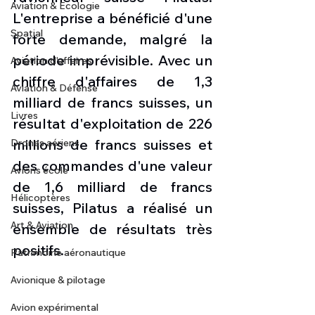
Aviation & Ecologie
L'entreprise a bénéficié d'une 
Spatial
forte demande, malgré la 
période imprévisible. Avec un 
Aviation d'affaires
chiffre d'affaires de 1,3 
Aviation & Défense
milliard de francs suisses, un 
Livres
résultat d'exploitation de 226 
millions de francs suisses et 
Drones aériens
des commandes d'une valeur 
Avions école
de 1,6 milliard de francs 
Hélicoptères
suisses, Pilatus a réalisé un 
Art & Aviation
ensemble de résultats très 
positifs.
Patrimoine aéronautique
Avionique & pilotage
Avion expérimental