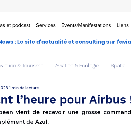
as et podcast
Services
Events/Manifestations
Liens
News : Le site d'actualité et consulting sur l'avi
Aviation & Tourisme
Aviation & Ecologie
Spatial
2023
1 min de lecture
es
Drones aériens
Avions école
Hélicoptère
nt l’heure pour Airbus 
opéen vient de recevoir une grosse commande
Avionique & pilotage
Avion expérimental
Form
omplément de Azul.