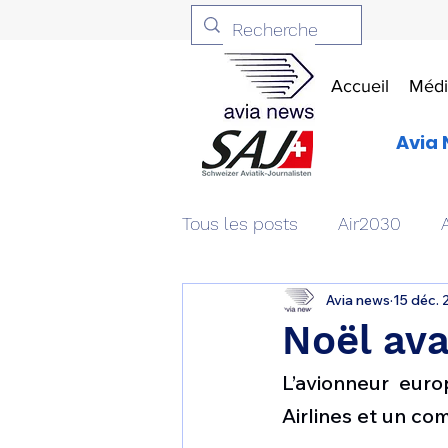
Accueil
Médi
Avia 
Tous les posts
Air2030
Avia news
15 déc. 
Aviation & Défense
Livr
Noël ava
L’avionneur eur
Patrimoine aéronautique
Airlines et un c