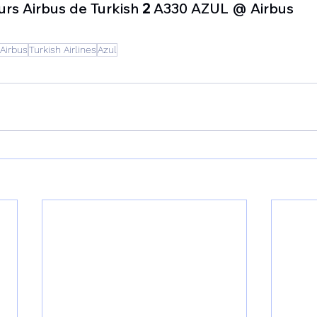
urs Airbus de Turkish 
2
 A330 AZUL @ Airbus
Airbus
Turkish Airlines
Azul