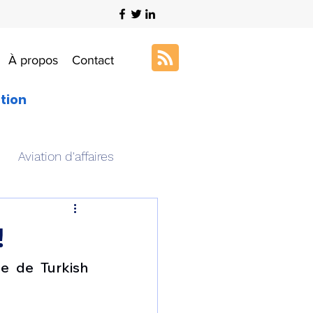
À propos
Contact
ation
Aviation d'affaires
s
Art & Aviation
!
 de Turkish 
ation aéronautique