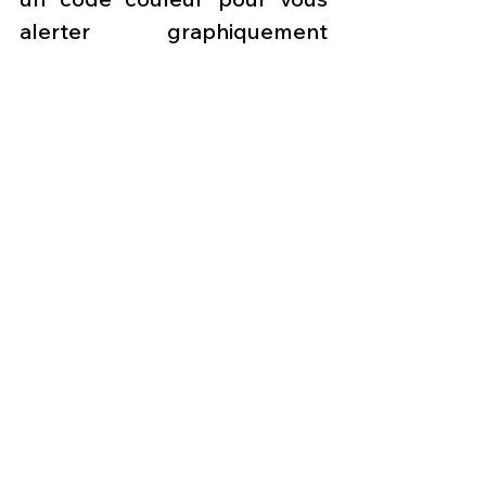
alerter graphiquement 
lorsque des conflits de 
proximité sont apparents. De 
plus, vous pouvez compléter 
le G1000 avec le système 
optionnel de sensibilisation et 
d'avertissement de terrain 
(TAWS) de classe B pour un 
avantage supplémentaire en 
matière de sécurité aérienne. 
Le DA-42 dispose de 
nouvelles hélices MT-
Propeller, de moteurs diesels 
développant chacun 168 ch, 