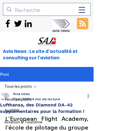
Avia News : Le site d'actualité et
consulting sur l'aviation
Post
Tous les posts
Avia news
Tous les posts
5 juil. 2024
4 min de lecture
Lufthansa, des Diamond DA-42
Air2030
supplémentaires pour la formation !
L'European Flight Academy, 
Aviation & Tourisme
l'école de pilotage du groupe 