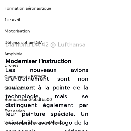
Formation aéronautique
1 er avril
Motorisation
Défense sol-air DSA
Diamond DA-42 @ Lufthansa
Amphibie
Moderniser l’instruction
Drones
Les nouveaux avions 
Composante ESPACE
d'entraînement sont non 
seulement à la pointe de la 
Shenyang J-35
technologie, mais se 
Bombardier Global 6500
distinguent également par 
Fret aérien
leur peinture spéciale. Un 
avion brille avec le logo de la 
Salon Aéronautique de Dubaï 25