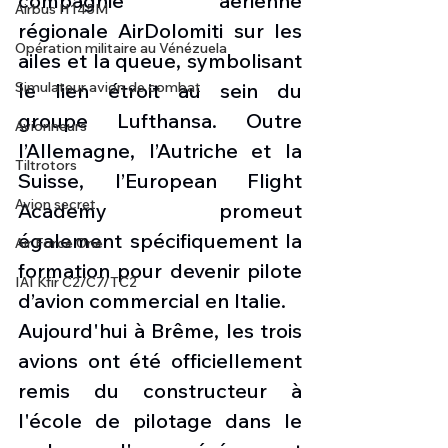
compagnie aérienne 
Airbus H145M
régionale AirDolomiti sur les 
Opération militaire au Vénézuela
ailes et la queue, symbolisant 
le lien étroit au sein du 
Simulateur avion de combat
groupe Lufthansa. Outre 
Avionneurs
l’Allemagne, l’Autriche et la 
Tiltrotors
Suisse, l’European Flight 
Avion secret
Academy promeut 
également spécifiquement la 
Air Force One
formation pour devenir pilote 
IAI Kfir C2/C7/TC2
d’avion commercial en Italie.
Aujourd'hui à Brême, les trois 
avions ont été officiellement 
remis du constructeur à 
l'école de pilotage dans le 