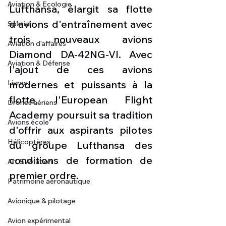
Aviation & Ecologie
Lufthansa, élargit sa flotte 
d'avions d'entraînement avec 
Spatial
trois nouveaux avions 
Aviation d'affaires
Diamond DA-42NG-VI. Avec 
Aviation & Défense
l'ajout de ces avions 
Livres
modernes et puissants à la 
flotte, l'European Flight 
Drones aériens
Academy poursuit sa tradition 
Avions école
d'offrir aux aspirants pilotes 
Hélicoptères
du groupe Lufthansa des 
conditions de formation de 
Art & Aviation
premier ordre.
Patrimoine aéronautique
Avionique & pilotage
Avion expérimental