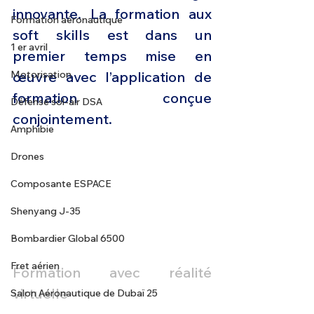
innovante. La formation aux 
Formation aéronautique
soft skills est dans un 
1 er avril
premier temps mise en 
Motorisation
œuvre avec l’application de 
formation conçue 
Défense sol-air DSA
conjointement.
Amphibie
Drones
Composante ESPACE
Shenyang J-35
Bombardier Global 6500
Fret aérien
Formation avec réalité 
virtuelle
Salon Aéronautique de Dubaï 25