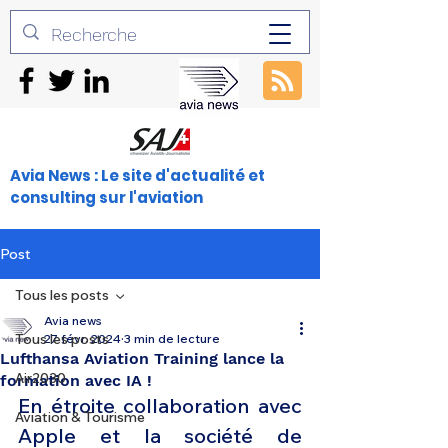
Avia News : Le site d'actualité et
consulting sur l'aviation
Post
Tous les posts
Avia news
Tous les posts
27 févr. 2024
3 min de lecture
Lufthansa Aviation Training lance la
Air2030
formation avec IA !
En étroite collaboration avec 
Aviation & Tourisme
Apple et la société de 