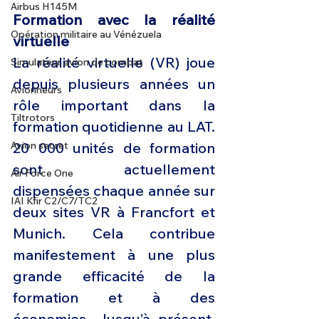
Airbus H145M
Formation avec la réalité 
Opération militaire au Vénézuela
virtuelle
La réalité virtuelle (VR) joue 
Simulateur avion de combat
depuis plusieurs années un 
Avionneurs
rôle important dans la 
Tiltrotors
formation quotidienne au LAT. 
Avion secret
20 000 unités de formation 
sont actuellement 
Air Force One
dispensées chaque année sur 
IAI Kfir C2/C7/TC2
deux sites VR à Francfort et 
Munich. Cela contribue 
manifestement à une plus 
grande efficacité de la 
formation et à des 
économies. Jusqu’à présent, 