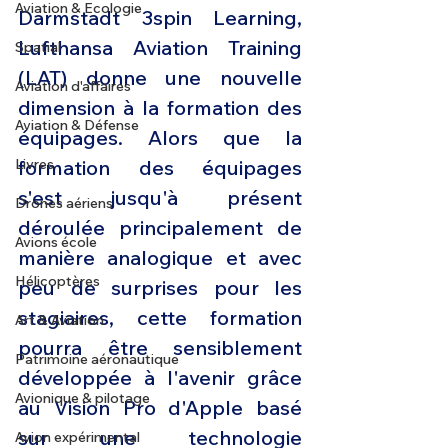
Aviation & Ecologie
Darmstadt 3spin Learning, 
Lufthansa Aviation Training 
Spatial
(LAT) donne une nouvelle 
Aviation d'affaires
dimension à la formation des 
Aviation & Défense
équipages. Alors que la 
Livres
formation des équipages 
s'est jusqu'à présent 
Drones aériens
déroulée principalement de 
Avions école
manière analogique et avec 
Hélicoptères
peu de surprises pour les 
stagiaires, cette formation 
Art & Aviation
pourra être sensiblement 
Patrimoine aéronautique
développée à l'avenir grâce 
Avionique & pilotage
au Vision Pro d'Apple basé 
sur une technologie 
Avion expérimental