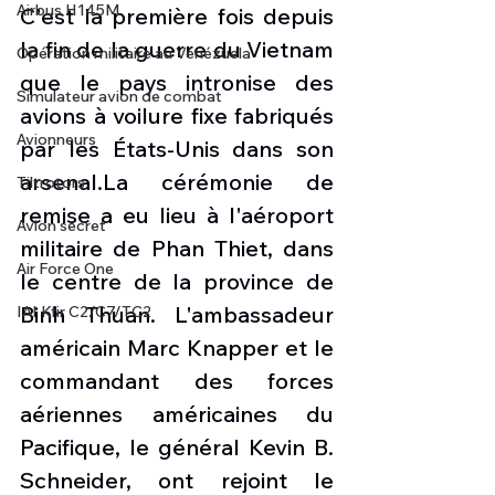
Airbus H145M
C'est la première fois depuis 
la fin de la guerre du Vietnam 
Opération militaire au Vénézuela
que le pays intronise des 
Simulateur avion de combat
avions à voilure fixe fabriqués 
Avionneurs
par les États-Unis dans son 
arsenal.La cérémonie de 
Tiltrotors
remise a eu lieu à l'aéroport 
Avion secret
militaire de Phan Thiet, dans 
Air Force One
le centre de la province de 
Binh Thuan. L'ambassadeur 
IAI Kfir C2/C7/TC2
américain Marc Knapper et le 
commandant des forces 
aériennes américaines du 
Pacifique, le général Kevin B. 
Schneider, ont rejoint le 