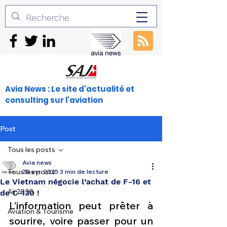
Avia News : Le site d'actualité et
consulting sur l'aviation
Post
Tous les posts
Avia news
Tous les posts
20 avr. 2025
3 min de lecture
Le Vietnam négocie l’achat de F-16 et
Air2030
de C-130 !
L’information peut prêter à 
Aviation & Tourisme
sourire, voire passer pour un 