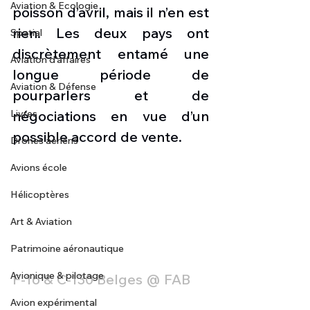
Aviation & Ecologie
poisson d’avril, mais il n’en est 
rien. Les deux pays ont 
Spatial
discrètement entamé une 
Aviation d'affaires
longue période de 
Aviation & Défense
pourparlers et de 
Livres
négociations en vue d’un 
possible accord de vente.
Drones aériens
Avions école
Hélicoptères
Art & Aviation
Patrimoine aéronautique
Avionique & pilotage
F-16 & C-130 Belges @ FAB
Avion expérimental