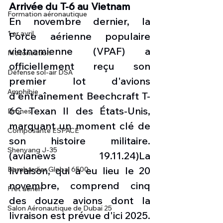
Arrivée du T-6 au Vietnam
Formation aéronautique
En novembre dernier, la 
1 er avril
Force aérienne populaire 
vietnamienne (VPAF) a 
Motorisation
officiellement reçu son 
Défense sol-air DSA
premier lot d'avions 
Amphibie
d'entraînement Beechcraft T-
6C Texan II des États-Unis, 
Drones
marquant un moment clé de 
Composante ESPACE
son histoire militaire. 
Shenyang J-35
(avianews 19.11.24)La 
livraison, qui a eu lieu le 20 
Bombardier Global 6500
novembre, comprend cinq 
Fret aérien
des douze avions dont la 
Salon Aéronautique de Dubaï 25
livraison est prévue d'ici 2025. 