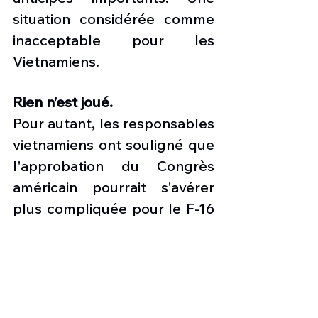
situation considérée comme 
inacceptable pour les 
Vietnamiens.  
Rien n’est joué.
Pour autant, les responsables 
vietnamiens ont souligné que 
l'approbation du Congrès 
américain pourrait s'avérer 
plus compliquée pour le F-16 
que pour le C-130. Hanoï 
craint que les missiles 
avancés pour le F-16, tels que 
le missile air-air AIM-120 
AMRAAM, ne soient pas 