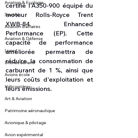
Aviation & Ecologie
certifié l'A350-900 équipé du 
moteur Rolls-Royce Trent 
Spatial
XWB-84 Enhanced 
Aviation d'affaires
Performance (EP). Cette 
Aviation & Défense
capacité de performance 
Livres
améliorée permettra de 
réduire la consommation de 
Drones aériens
carburant de 1 %, ainsi que 
Avions école
leurs coûts d'exploitation et 
Hélicoptères
leurs émissions.
Art & Aviation
Patrimoine aéronautique
Avionique & pilotage
Avion expérimental