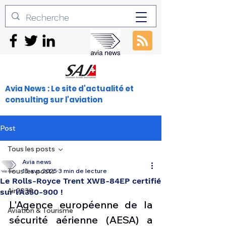
Avia News : Le site d'actualité et
consulting sur l'aviation
Post
Tous les posts
Avia news
Tous les posts
15 avr. 2025
3 min de lecture
Le Rolls-Royce Trent XWB-84EP certifié
Air2030
sur l’A350-900 !
L'Agence européenne de la 
Aviation & Tourisme
sécurité aérienne (AESA) a 