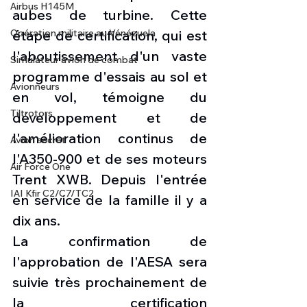
Airbus H145M
aubes de turbine. Cette 
Opération militaire au Vénézuela
étape de certification, qui est 
l'aboutissement d'un vaste 
Simulateur avion de combat
programme d'essais au sol et 
Avionneurs
en vol, témoigne du 
Tiltrotors
développement et de 
l'amélioration continus de 
Avion secret
l'A350-900 et de ses moteurs 
Air Force One
Trent XWB. Depuis l'entrée 
IAI Kfir C2/C7/TC2
en service de la famille il y a 
dix ans.
La confirmation de 
l'approbation de l'AESA sera 
suivie très prochainement de 
la certification 