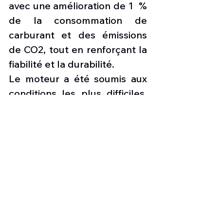
avec une amélioration de 1  % 
de la consommation de 
carburant et des émissions 
de CO2, tout en renforçant la 
fiabilité et la durabilité.
Le moteur a été soumis aux 
conditions les plus difficiles, 
des températures extrêmes 
aux cycles élevés, repoussant 
ses limites. Les résultats 
valident non seulement les 
performances du moteur, 
mais aussi de sa résilience et 
sa robustesse, même dans 
les conditions les plus 