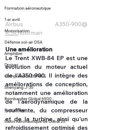
Formation aéronautique
1 er avril
Airbus A350-900@ 
Motorisation
R.Sc
huurman
Défense sol-air DSA
Une amélioration
Amphibie
Le Trent XWB-84 EP est une 
Drones
évolution du moteur actuel 
de l'A350-900. Il intègre des 
Composante ESPACE
améliorations de conception, 
Shenyang J-35
notamment une amélioration 
Bombardier Global 6500
de l'aérodynamique de la 
soufflante, du compresseur 
Fret aérien
et de la turbine, ainsi qu'un 
Salon Aéronautique de Dubaï 25
refroidissement optimisé des 