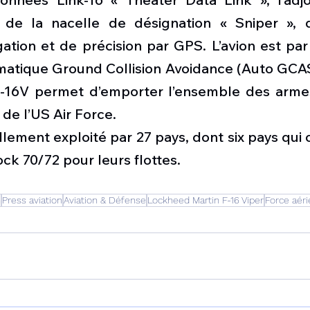
n de la nacelle de désignation « Sniper », 
tion et de précision par GPS. L’avion est par 
atique Ground Collision Avoidance (Auto GCAS)
-16V permet d’emporter l’ensemble des armes
 de l’US Air Force.
llement exploité par 27 pays, dont six pays qui 
ock 70/72 pour leurs flottes.
n
Press aviation
Aviation & Défense
Lockheed Martin F-16 Viper
Force aér