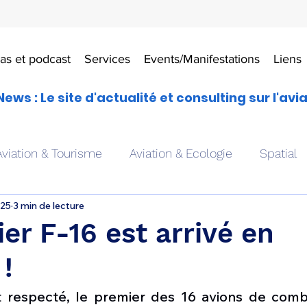
as et podcast
Services
Events/Manifestations
Liens
News : Le site d'actualité et consulting sur l'avi
Aviation & Tourisme
Aviation & Ecologie
Spatial
025
3 min de lecture
es
Drones aériens
Avions école
Hélicoptère
er F-16 est arrivé en
 !
Avionique & pilotage
Avion expérimental
Form
t respecté, le premier des 16 avions de com