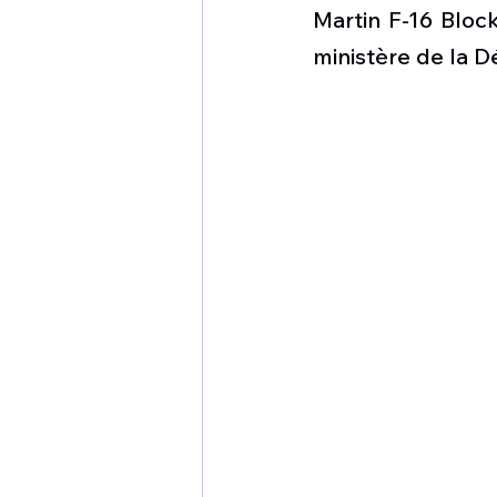
1 er avril
Motorisation
Martin F-16 Block
ministère de la Dé
Shenyang J-35
Bombard
Airbus H145M
Opération
Tiltrotors