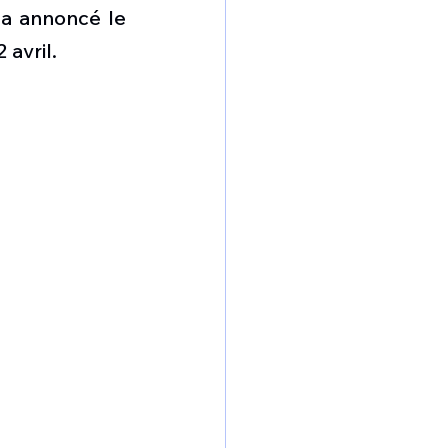
omposante ESPACE
 a annoncé le 
 avril.
e de Dubaï 25
t
Avionneurs