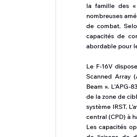
la famille des 
nombreuses amélio
de combat. Selon
capacités de com
abordable pour le
Le F-16V dispose
Scanned Array (
Beam ». L'APG-83 
de la zone de cib
système IRST. L’a
central (CPD) à h
Les capacités op
de liaisons de d