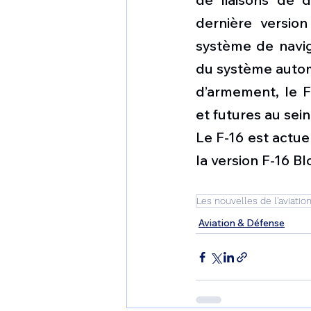
dernière versio
système de naviga
du système autom
d’armement, le F
et futures au sein
Le F-16 est actue
la version F-16 Bl
Les nouvelles de l'aviatio
Aviation & Défense