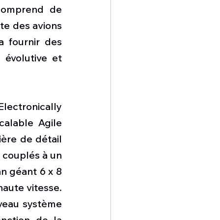
 comprend de 
te des avions 
 fournir des 
évolutive et 
ectronically 
lable Agile 
ère de détail 
 couplés à un 
 géant 6 x 8 
aute vitesse. 
veau système 
nction de la 