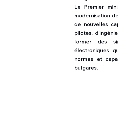
Le Premier minis
modernisation des
de nouvelles ca
pilotes, d’ingéni
former des sim
électroniques q
normes et capac
bulgares.