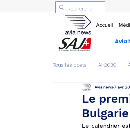
Accueil
Médi
Avia 
Tous les posts
Air2030
Avia news
7 avr. 2
Aviation & Défense
Livr
Le premi
Bulgarie
Patrimoine aéronautique
Le calendrier es