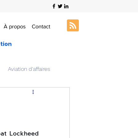
À propos
Contact
ation
Aviation d'affaires
s
Art & Aviation
ation aéronautique
bat Lockheed 