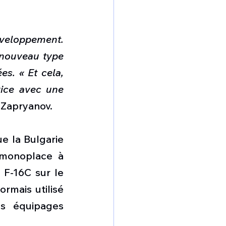
éveloppement. 
 nouveau type 
s. « Et cela, 
ice avec une 
 Zapryanov.
 la Bulgarie 
 monoplace à 
 F-16C sur le 
mais utilisé 
s équipages 