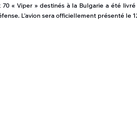
Défense sol-air DSA
Amphibie
Drones
C
 70 « Viper » destinés à la Bulgarie a été livré
fense. L’avion sera officiellement présenté le 12
ier Global 6500
Fret aérien
Salon Aéronautiqu
 militaire au Vénézuela
Simulateur avion de comba