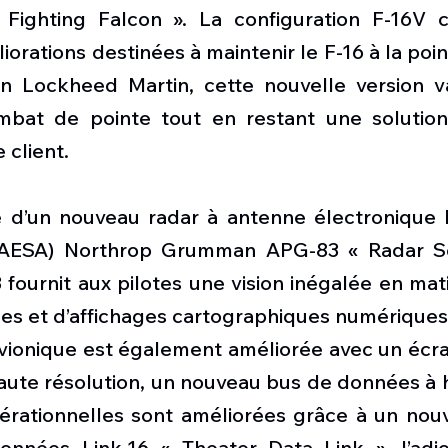
« Fighting Falcon ». La configuration F-16V
rations destinées à maintenir le F-16 à la poin
 Lockheed Martin, cette nouvelle version va
bat de pointe tout en restant une solution 
 client.
 d’un nouveau radar à antenne électronique El
AESA) Northrop Grumman APG-83 « Radar Sca
fournit aux pilotes une vision inégalée en mati
les et d’affichages cartographiques numériques
vionique est également améliorée avec un écran
aute résolution, un nouveau bus de données à h
érationnelles sont améliorées grâce à un nou
onnées Link-16 « Theater Data Link », l’adjo