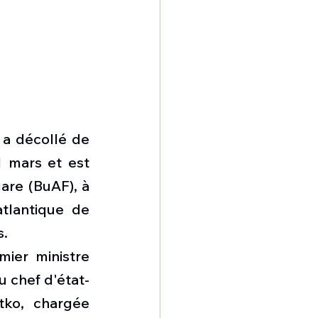
a décollé de 
 mars et est 
are (BuAF), à 
tlantique de 
s.
ier ministre 
u chef d'état-
ko, chargée 