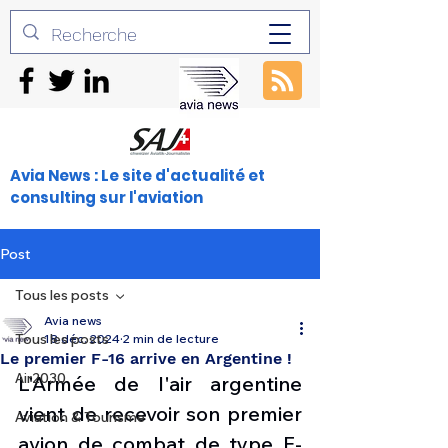
Avia News : Le site d'actualité et
consulting sur l'aviation
Post
Tous les posts
Avia news
Tous les posts
18 déc. 2024
2 min de lecture
Le premier F-16 arrive en Argentine !
Air2030
L'Armée de l'air argentine 
vient de recevoir son premier 
Aviation & Tourisme
avion de combat de type F-