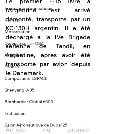
Le premier F-16 livré à 
Formation aéronautique
l’Argentine est arrivé 
démonté, transporté par un 
1 er avril
KC-130H argentin. Il a été 
Motorisation
déchargé à la IVe Brigade 
Défense sol-air DSA
aérienne de Tandil, en 
Argentine, après avoir été 
Amphibie
transporté par avion depuis 
Drones
le Danemark.
Composante ESPACE
Shenyang J-35
Bombardier Global 6500
Fret aérien
Salon Aéronautique de Dubaï 25
Arrivée du premier 