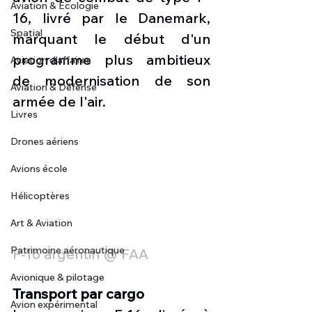
Aviation & Ecologie
16, livré par le Danemark, 
Spatial
marquant le début d'un 
programme plus ambitieux 
Aviation d'affaires
de modernisation de son 
Aviation & Défense
armée de l'air.
Livres
Drones aériens
Avions école
Hélicoptères
Art & Aviation
Patrimoine aéronautique
F-16 argentin @ FAA
Avionique & pilotage
Transport par cargo
Avion expérimental