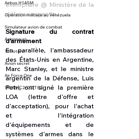
Airbus H145M
exemplaire @ Ministère de la 
défense argentin
Opération militaire au Vénézuela
Simulateur avion de combat
Signature du contrat 
Avionneurs
d’armement
En parallèle, l'ambassadeur 
Tiltrotors
des États-Unis en Argentine, 
Avion secret
Marc Stanley, et le ministre 
Air Force One
argentin de la Défense, Luis 
Petri, ont signé la première 
IAI Kfir C2/C7/TC2
LOA (lettre d'offre et 
d'acceptation), pour l'achat 
et l'intégration 
d'équipements et de 
systèmes d'armes dans le 