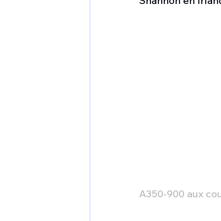
Shannon en Irlan
1 er avril
Motorisation
Shenyang J-35
Bombard
Airbus H145M
Opération
Tiltrotors
A350-900 aux cou