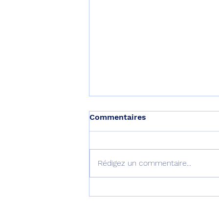
Commentaires
Rédigez un commentaire...
Le septième B777-9
décolle pour son premier
vol !