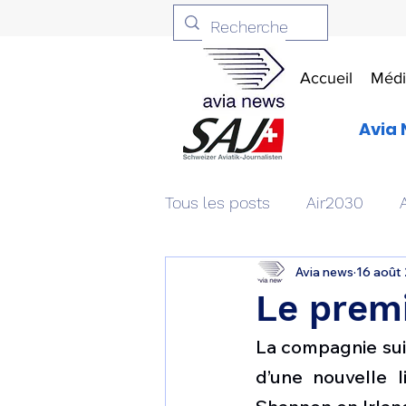
Accueil
Médi
Avia 
Tous les posts
Air2030
Avia news
16 août
Aviation & Défense
Livr
Le prem
La compagnie sui
Patrimoine aéronautique
d’une nouvelle l