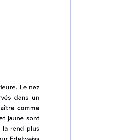
eure. Le nez 
rvés dans un 
raître comme 
t jaune sont 
 la rend plus 
eur Edelweiss 