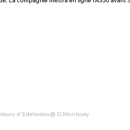
de. La compagnie mettra en ligne l’A350 avant
Défense sol-air DSA
Amphibie
Drones
C
ier Global 6500
Fret aérien
Salon Aéronautiqu
 militaire au Vénézuela
Simulateur avion de comba
leurs d'Edelweiss@ 
D.Mo
rrissey