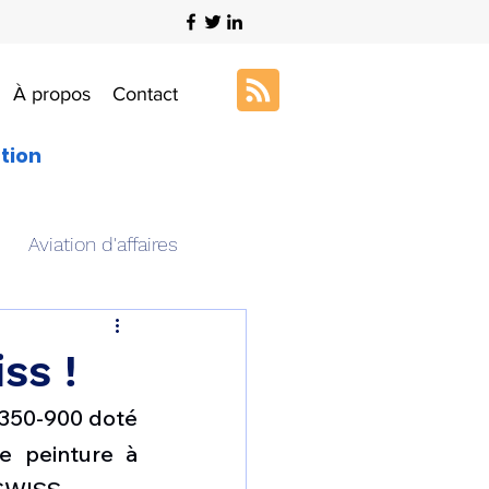
À propos
Contact
ation
Aviation d'affaires
s
Art & Aviation
ss !
350-900 doté 
ation aéronautique
e peinture à 