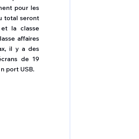
ent pour les 
 total seront 
t la classe 
sse affaires 
, il y a des 
écrans de 19 
un port USB. 