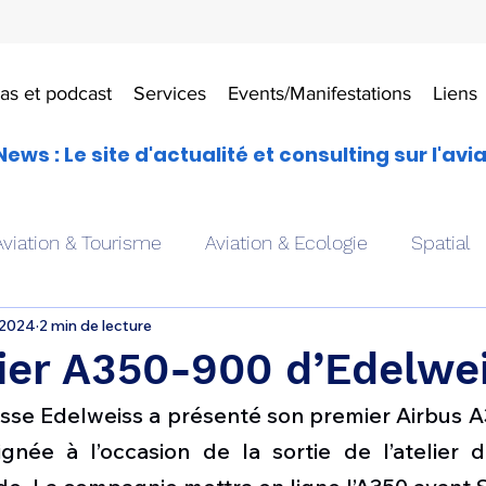
as et podcast
Services
Events/Manifestations
Liens
News : Le site d'actualité et consulting sur l'avi
Aviation & Tourisme
Aviation & Ecologie
Spatial
 2024
2 min de lecture
es
Drones aériens
Avions école
Hélicoptère
ier A350-900 d’Edelwei
sse Edelweiss a présenté son premier Airbus A
Avionique & pilotage
Avion expérimental
Form
ignée à l’occasion de la sortie de l’atelier d