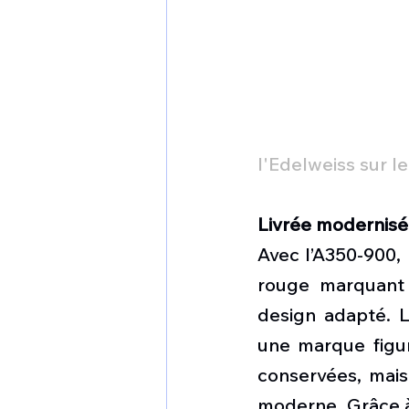
l'Edelweiss sur l
Livrée modernis
Avec l’A350-900, 
rouge marquant 
design adapté. L
une marque figura
conservées, mais 
moderne. Grâce à 