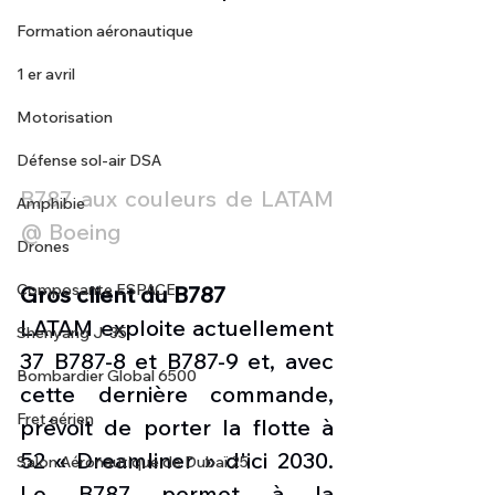
Formation aéronautique
1 er avril
Motorisation
Défense sol-air DSA
B787 aux couleurs de LATAM 
Amphibie
@ Boeing 
Drones
Composante ESPACE
Gros client du B787
LATAM exploite actuellement 
Shenyang J-35
37 B787-8 et B787-9 et, avec 
Bombardier Global 6500
cette dernière commande, 
Fret aérien
prévoit de porter la flotte à 
52 « Dreamliner » d'ici 2030. 
Salon Aéronautique de Dubaï 25
Le B787 permet à la 