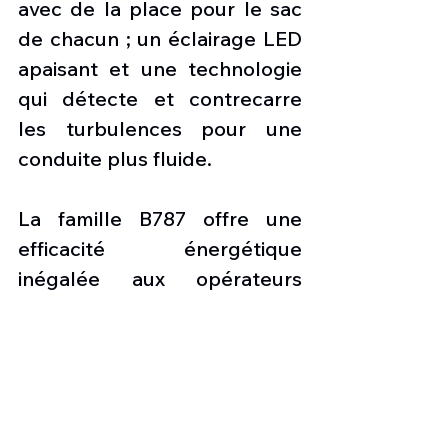
avec de la place pour le sac 
de chacun ; un éclairage LED 
apaisant et une technologie 
qui détecte et contrecarre 
les turbulences pour une 
conduite plus fluide.
La famille B787 offre une 
efficacité énergétique 
inégalée aux opérateurs 
aériens du monde entier, 
réduisant la consommation 
de carburant et les émissions 
de 25 % par rapport aux 
avions qu'ils remplacent.