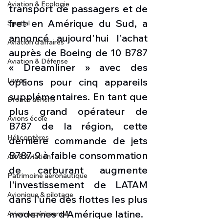
Aviation & Ecologie
transport de passagers et de 
fret en Amérique du Sud, a 
Spatial
annoncé aujourd'hui l'achat 
Aviation d'affaires
auprès de Boeing de 10 B787 
Aviation & Défense
« Dreamliner » avec des 
Livres
options pour cinq appareils 
supplémentaires. En tant que 
Drones aériens
plus grand opérateur de 
Avions école
B787 de la région, cette 
Hélicoptères
dernière commande de jets 
B787-9 à faible consommation 
Art & Aviation
de carburant augmente 
Patrimoine aéronautique
l'investissement de LATAM 
Avionique & pilotage
dans l'une des flottes les plus 
modernes d'Amérique latine.
Avion expérimental