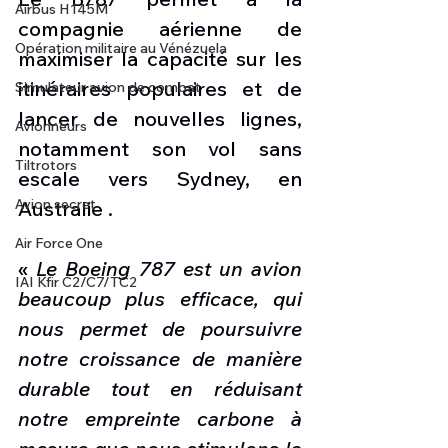
Airbus H145M
compagnie aérienne de 
Opération militaire au Vénézuela
maximiser la capacité sur les 
itinéraires populaires et de 
Simulateur avion de combat
lancer de nouvelles lignes, 
Avionneurs
notamment son vol sans 
Tiltrotors
escale vers Sydney, en 
Avion secret
Australie .
Air Force One
« 
Le Boeing 787 est un avion 
IAI Kfir C2/C7/TC2
beaucoup plus efficace, qui 
nous permet de poursuivre 
notre croissance de manière 
durable tout en réduisant 
notre empreinte carbone à 