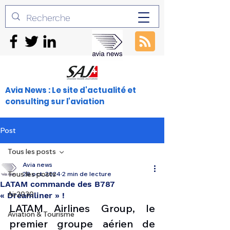
Avia News : Le site d'actualité et
consulting sur l'aviation
Post
Tous les posts
Avia news
Tous les posts
28 oct. 2024
2 min de lecture
LATAM commande des B787
Air2030
« Dreamliner » !
LATAM Airlines Group, le 
Aviation & Tourisme
premier groupe aérien de 