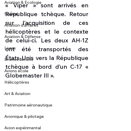
Aviation & Ecologie
« Viper » sont arrivés en 
République tchèque. Retour 
Spatial
sur l’acquisition de ces 
Aviation d'affaires
hélicoptères et le contexte 
Aviation & Défense
de celui-ci. Les deux AH-1Z 
Livres
ont été transportés des 
États-Unis vers la République 
Drones aériens
tchèque à bord d’un C-17 « 
Avions école
Globemaster III ».  
Hélicoptères
Art & Aviation
Patrimoine aéronautique
Avionique & pilotage
Avion expérimental