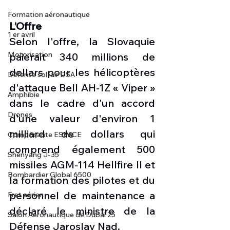
Formation aéronautique
L’Offre
1 er avril
Selon l'offre, la Slovaquie 
Motorisation
paierait 340 millions de 
dollars pour les hélicoptères 
Défense sol-air DSA
d'attaque Bell AH-1Z « Viper » 
Amphibie
dans le cadre d'un accord 
Drones
d'une valeur d'environ 1 
milliard de dollars qui 
Composante ESPACE
comprend également 500 
Shenyang J-35
missiles AGM-114 Hellfire II et 
Bombardier Global 6500
la formation des pilotes et du 
personnel de maintenance a 
Fret aérien
déclaré le ministre de la 
Salon Aéronautique de Dubaï 25
Défense Jaroslav Nad.