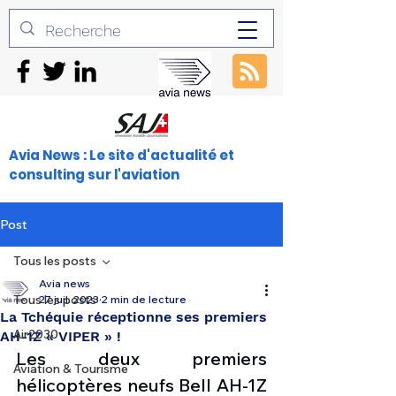
Avia News : Le site d'actualité et
consulting sur l'aviation
Post
Tous les posts
Avia news
Tous les posts
27 juil. 2023
2 min de lecture
La Tchéquie réceptionne ses premiers
Air2030
AH-1Z « VIPER » !
Les deux premiers 
Aviation & Tourisme
hélicoptères neufs Bell AH-1Z 