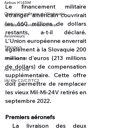
Airbus H145M
Le financement militaire 
Opération militaire au Vénézuela
étranger américain couvrirait 
les 660 millions de dollars 
Simulateur avion de combat
restants, a-t-il déclaré. 
Avionneurs
L'Union européenne enverrait 
Tiltrotors
également à la Slovaquie 200 
millions d'euros (213 millions 
Avion secret
de dollars) de compensation 
Air Force One
supplémentaire. Cette offre 
IAI Kfir C2/C7/TC2
doit permettre de remplacer 
les vieux Mil-Mi-24V retirés en 
septembre 2022. 
Premiers aéronefs
 La livraison des deux 