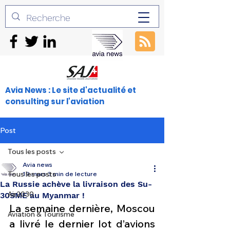
Avia News : Le site d'actualité et
consulting sur l'aviation
Post
Tous les posts
Avia news
Tous les posts
19 mars
3 min de lecture
La Russie achève la livraison des Su-
Air2030
30SME au Myanmar !
La semaine dernière, Moscou 
Aviation & Tourisme
a livré le dernier lot d’avions 