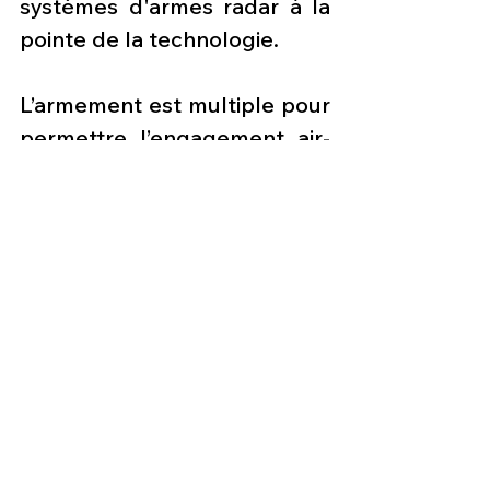
systèmes d'armes radar à la 
pointe de la technologie.
L’armement est multiple pour 
permettre l’engagement air-
air et air-sol, mais également 
air-surface. L’option de 
dissuasion nucléaire est 
également possible avec 
capacité de frappe 
d’interdiction et la 
suppression des défenses 
antiaériennes.
L'engagement de cibles 
aériennes ennemies en air-air 