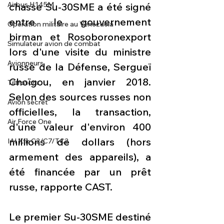
Airbus H145M
chasse Su-30SME a été signé 
entre le gouvernement 
Opération militaire au Vénézuela
birman et Rosoboronexport 
Simulateur avion de combat
lors d'une visite du ministre 
Avionneurs
russe de la Défense, Sergueï 
Choïgou, en janvier 2018. 
Tiltrotors
Selon des sources russes non 
Avion secret
officielles, la transaction, 
Air Force One
d'une valeur d'environ 400 
millions de dollars (hors 
IAI Kfir C2/C7/TC2
armement des appareils), a 
été financée par un prêt 
russe, rapporte CAST.
Le premier Su-30SME destiné 