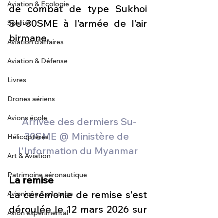
Aviation & Ecologie
de combat de type Sukhoi 
SU-30SME à l’armée de l’air 
Spatial
birmane. 
Aviation d'affaires
Aviation & Défense
Livres
Drones aériens
Avions école
 Arrivée des dermiers Su-
30SME @ Ministère de 
Hélicoptères
l'Information du Myanmar
Art & Aviation
Patrimoine aéronautique
La remise
La cérémonie de remise s'est 
Avionique & pilotage
déroulée le 12 mars 2026 sur 
Avion expérimental