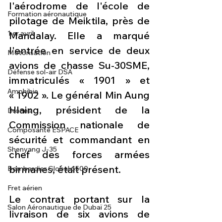
l'aérodrome de l'école de 
Formation aéronautique
pilotage de Meiktila, près de 
1 er avril
Mandalay. Elle a marqué 
l'entrée en service de deux 
Motorisation
avions de chasse Su-30SME, 
Défense sol-air DSA
immatriculés « 1901 » et 
Amphibie
« 1902 ». Le général Min Aung 
Hlaing, président de la 
Drones
Commission nationale de 
Composante ESPACE
sécurité et commandant en 
Shenyang J-35
chef des forces armées 
birmanes, était présent.
Bombardier Global 6500
Fret aérien
Le contrat portant sur la 
Salon Aéronautique de Dubaï 25
livraison de six avions de 