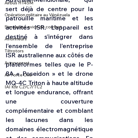
Airbus H145M
sert déjà de centre pour la 
Opération militaire au Vénézuela
patrouille maritime et les 
activités ISR. L’appareil est 
Simulateur avion de combat
destiné à s’intégrer dans 
Avionneurs
l’ensemble de l’entreprise 
Tiltrotors
ISR australienne aux côtés de 
Avion secret
plateformes telles que le P-
8A « Poseidon » et le drone 
Air Force One
MQ-4C Triton à haute altitude 
IAI Kfir C2/C7/TC2
et longue endurance, offrant 
une couverture 
complémentaire et comblant 
les lacunes dans les 
domaines électromagnétique 