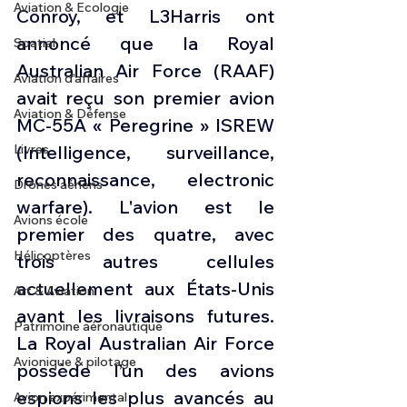
Aviation & Ecologie
Conroy, et L3Harris ont 
annoncé que la Royal 
Spatial
Australian Air Force (RAAF) 
Aviation d'affaires
avait reçu son premier avion 
Aviation & Défense
MC-55A « Peregrine » ISREW 
Livres
(Intelligence, surveillance, 
reconnaissance, electronic 
Drones aériens
warfare). L'avion est le 
Avions école
premier des quatre, avec 
Hélicoptères
trois autres cellules 
actuellement aux États-Unis 
Art & Aviation
avant les livraisons futures. 
Patrimoine aéronautique
La Royal Australian Air Force 
Avionique & pilotage
possède l’un des avions 
espions les plus avancés au 
Avion expérimental