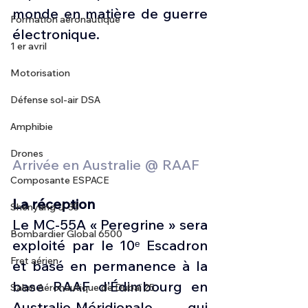
monde en matière de guerre 
Formation aéronautique
électronique. 
1 er avril
Motorisation
Défense sol-air DSA
Amphibie
Drones
Arrivée en Australie @ RAAF
Composante ESPACE
La réception
Shenyang J-35
Le MC-55A « Peregrine » sera 
Bombardier Global 6500
exploité par le 10ᵉ Escadron 
Fret aérien
et basé en permanence à la 
base RAAF d’Édimbourg en 
Salon Aéronautique de Dubaï 25
Australie-Méridionale, qui 