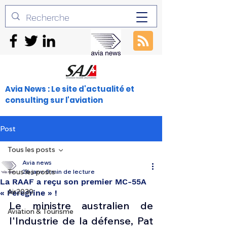
Avia News : Le site d'actualité et
consulting sur l'aviation
Post
Tous les posts
Avia news
Tous les posts
26 janv.
5 min de lecture
La RAAF a reçu son premier MC-55A
Air2030
« Peregrine » !
Le ministre australien de 
Aviation & Tourisme
l'Industrie de la défense, Pat 