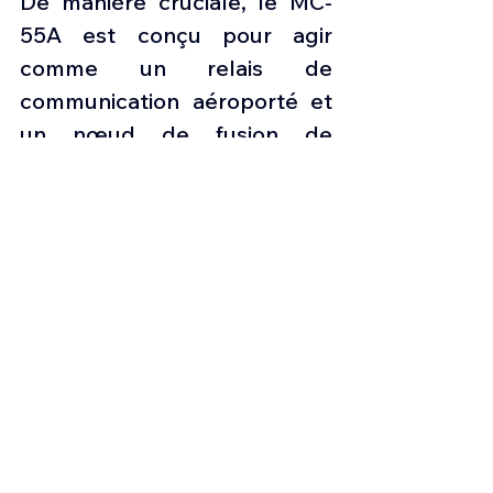
De manière cruciale, le MC-
55A est conçu pour agir 
comme un relais de 
communication aéroporté et 
un nœud de fusion de 
données, reliant des 
plateformes disparates à 
travers les domaines aérien, 
maritime et terrestre en quasi 
temps réel.
 Cette capacité transforme 
l’appareil en un « filet actif » 
aérien, permettant un 
commandement et un 
contrôle résilients même 