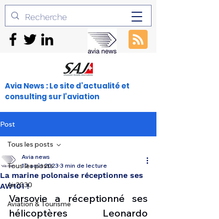
Avia News : Le site d'actualité et
consulting sur l'aviation
Post
Tous les posts
Avia news
Tous les posts
10 août 2023
3 min de lecture
La marine polonaise réceptionne ses
Air2030
AW101 !
Varsovie a réceptionné ses 
Aviation & Tourisme
hélicoptères Leonardo 