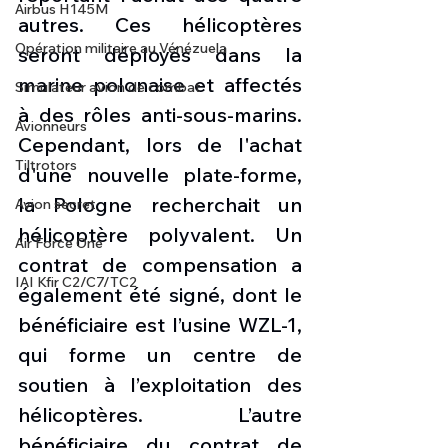
Airbus H145M
autres. Ces hélicoptères 
Opération militaire au Vénézuela
seront déployés dans la 
marine polonaise et affectés 
Simulateur avion de combat
à des rôles anti-sous-marins. 
Avionneurs
Cependant, lors de l'achat 
Tiltrotors
d'une nouvelle plate-forme, 
la Pologne recherchait un 
Avion secret
hélicoptère polyvalent. Un 
Air Force One
contrat de compensation a 
IAI Kfir C2/C7/TC2
également été signé, dont le 
bénéficiaire est l’usine WZL-1, 
qui forme un centre de 
soutien à l’exploitation des 
hélicoptères. L’autre 
bénéficiaire du contrat de 