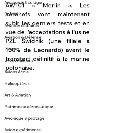
Aviation & Ecologie
AW101 « Merlin ». Les 
aéronefs vont maintenant 
Spatial
subir les derniers tests et en 
Aviation d'affaires
vue de l’acceptations à l'usine 
Aviation & Défense
PZL Świdnik (une filiale à 
Livres
100% de Leonardo) avant le 
transfert définitif à la marine 
Drones aériens
polonaise.
Avions école
Hélicoptères
Art & Aviation
Patrimoine aéronautique
Avionique & pilotage
Avion expérimental