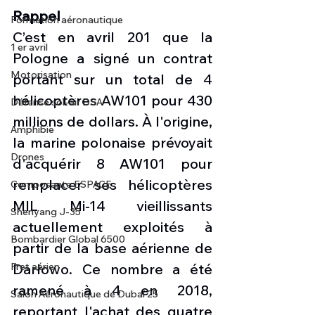
Rappel
Formation aéronautique
C’est en avril 201 que la 
1 er avril
Pologne a signé un contrat 
Motorisation
portant sur un total de 4 
hélicoptères AW101 pour 430 
Défense sol-air DSA
millions de dollars. À l'origine, 
Amphibie
la marine polonaise prévoyait 
Drones
d'acquérir 8 AW101 pour 
remplacer ses hélicoptères 
Composante ESPACE
MIL Mi-14 vieillissants 
Shenyang J-35
actuellement exploités à 
Bombardier Global 6500
partir de la base aérienne de 
Fret aérien
Darłowo. Ce nombre a été 
ramené à 4 en 2018, 
Salon Aéronautique de Dubaï 25
reportant l'achat des quatre 