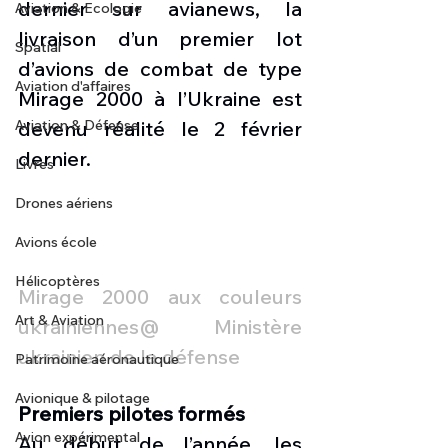
dernier sur avianews, la 
Aviation & Ecologie
livraison d’un premier lot 
Spatial
d’avions de combat de type 
Aviation d'affaires
Mirage 2000 à l’Ukraine est 
Aviation & Défense
devenu réalité le 2 février 
dernier.
Livres
Drones aériens
Avions école
Hélicoptères
Mirage 2000 aux couleurs 
Art & Aviation
ukrainiennes@ Ministère 
ukrainien de la défense
Patrimoine aéronautique
Avionique & pilotage
Premiers pilotes formés
Avion expérimental
Au début de l’année, les 