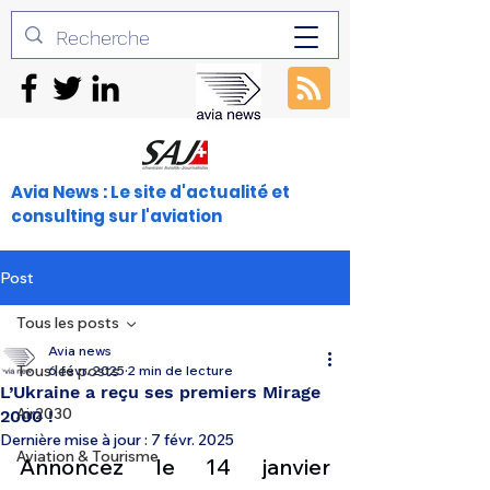
Avia News : Le site d'actualité et
consulting sur l'aviation
Post
Tous les posts
Avia news
Tous les posts
6 févr. 2025
2 min de lecture
L’Ukraine a reçu ses premiers Mirage
Air2030
2000 !
Dernière mise à jour :
7 févr. 2025
Aviation & Tourisme
Annoncez le 14 janvier 