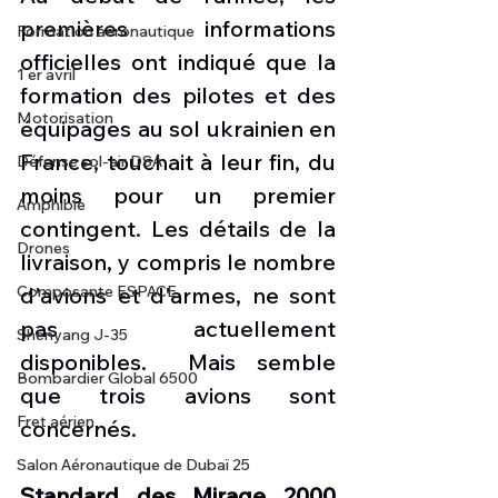
premières informations 
Formation aéronautique
officielles ont indiqué que la 
1 er avril
formation des pilotes et des 
Motorisation
équipages au sol ukrainien en 
France, touchait à leur fin, du 
Défense sol-air DSA
moins pour un premier 
Amphibie
contingent. Les détails de la 
Drones
livraison, y compris le nombre 
d'avions et d'armes, ne sont 
Composante ESPACE
pas actuellement 
Shenyang J-35
disponibles.  Mais semble 
Bombardier Global 6500
que trois avions sont 
Fret aérien
concernés. 
Salon Aéronautique de Dubaï 25
Standard des Mirage 2000 