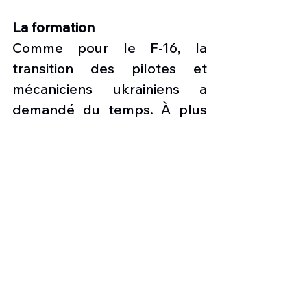
La formation
Comme pour le F-16, la 
transition des pilotes et 
mécaniciens ukrainiens a 
demandé du temps. À plus 
forte raison que ces derniers 
étaient à des stades de 
compétences et 
d’expériences différents. À 
cela s’ajoute un changement 
de procédures par rapport 
aux anciennes montures 
d’origine russe.
On estime que les premiers 