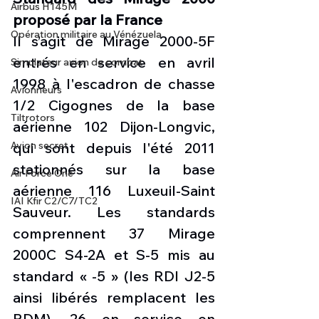
Airbus H145M
proposé par la France 
Opération militaire au Vénézuela
Il s’agit de Mirage 2000-5F 
entrés en service en avril 
Simulateur avion de combat
1998 à l'escadron de chasse 
Avionneurs
1/2 Cigognes de la base 
Tiltrotors
aérienne 102 Dijon-Longvic, 
qui sont depuis l'été 2011 
Avion secret
stationnés sur la base 
Air Force One
aérienne 116 Luxeuil-Saint 
IAI Kfir C2/C7/TC2
Sauveur. Les standards 
comprennent 37 Mirage 
2000C S4-2A et S-5 mis au 
standard « -5 » (les RDI J2-5 
ainsi libérés remplacent les 
RDM), 26 en service en 