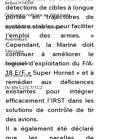
Airbus H145M
détections de cibles à longue 
Opération militaire au Vénézuela
portée en trajectoires de 
système stables pour faciliter 
Simulateur avion de combat
l'emploi des armes. » 
Avionneurs
Cependant, la Marine doit 
Tiltrotors
continuer à améliorer le 
logiciel d'exploitation du F/A-
Avion secret
18 E/F « Super Hornet » et à 
Air Force One
remédier aux déficiences 
IAI Kfir C2/C7/TC2
existantes pour intégrer 
efficacement l'IRST dans les 
solutions de contrôle de tir 
des avions.
Il a également été déclaré 
que les nacelles de 