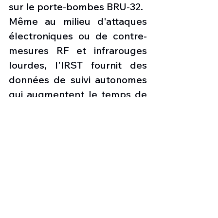
sur le porte-bombes BRU-32.
Même au milieu d'attaques 
électroniques ou de contre-
mesures RF et infrarouges 
lourdes, l'IRST fournit des 
données de suivi autonomes 
qui augmentent le temps de 
réaction du pilote et 
améliorent la capacité de 
survie en permettant la 
capacité de premier regard 
et de premier tir, selon les 
responsables de Lockheed 
Martin.
Les capteurs infrarouges 