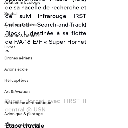
Aviation & Ecologie
de sa nacelle de recherche et 
Spatial
de suivi infrarouge IRST 
(Infrared Search-and-Track) 
Aviation d'affaires
Block II destinée à sa flotte 
Aviation & Défense
de F/A-18 E/F « Super Hornet 
Livres
».
Drones aériens
Avions école
Hélicoptères
Art & Aviation
Super Hornet avec l'IRST II 
Patrimoine aéronautique
central @ USN
Avionique & pilotage
Étape cruciale
Avion expérimental