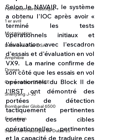
Selon le NAVAIR, le système 
Formation aéronautique
a obtenu l'IOC après avoir « 
1 er avril
terminé les tests 
Motorisation
opérationnels initiaux et 
l'évaluation avec l'escadron 
Défense sol-air DSA
d'essais et d'évaluation en vol 
Amphibie
VX9.  La marine confirme de 
Drones
son côté que les essais en vol 
opérationnels du Block II de 
Composante ESPACE
l'IRST ont démontré des 
Shenyang J-35
portées de détection 
Bombardier Global 6500
tactiquement pertinentes 
contre des cibles 
Fret aérien
opérationnelles pertinentes 
Salon Aéronautique de Dubaï 25
et la capacité de traduire ces 