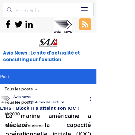
Avia News : Le site d'actualité et
consulting sur l'aviation
Post
Tous les posts
Avia news
Tous les posts
8 févr. 2025
4 min de lecture
L’IRST Block II a atteint son IOC !
Air2030
La marine américaine a 
déclaré la capacité 
Aviation & Tourisme
opérationnelle initiale (IOC) 