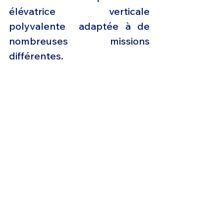
élévatrice verticale 
polyvalente  adaptée à de 
nombreuses missions 
différentes.
Le moteur AW09 est 
également extrêmement 
efficace en termes de 
consommation de carburant, 
qui, combiné à son réservoir 
capable de résister aux 
chocs, offre une autonomie 
maximale supérieure à 800 
km (432 milles marins) ou, 
alternativement, une 
autonomie maximale 