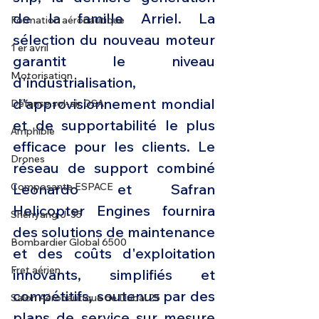
de la famille Arriel. La 
Formation aéronautique
sélection du nouveau moteur 
1 er avril
garantit le niveau 
Motorisation
d'industrialisation, 
d'approvisionnement mondial 
Défense sol-air DSA
et de supportabilité le plus 
Amphibie
efficace pour les clients. Le 
Drones
réseau de support combiné 
Composante ESPACE
Leonardo et Safran 
Helicopter Engines fournira 
Shenyang J-35
des solutions de maintenance 
Bombardier Global 6500
et des coûts d'exploitation 
Fret aérien
innovants, simplifiés et 
compétitifs, soutenus par des 
Salon Aéronautique de Dubaï 25
plans de service sur mesure 