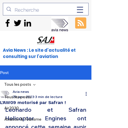
Avia News : Le site d'actualité et
consulting sur l'aviation
Post
Tous les posts
Avia news
Tous les posts
29 janv. 2023
3 min de lecture
L’AW09 motorisé par Safran !
Air2030
Leonardo et Safran 
Helicopter Engines ont 
Aviation & Tourisme
annoncé cette semaine avoir 