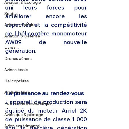
Aviation & Ecologie
uni leurs forces pour 
Spatial
améliorer encore les 
capacités et la compétitivité 
Aviation d'affaires
de l'hélicoptère monomoteur 
Aviation & Défense
AW09 de nouvelle 
Livres
génération. 
Drones aériens
Avions école
Hélicoptères
Art & Aviation
La puissance au rendez-vous 
L'appareil de production sera 
Patrimoine aéronautique
équipé du moteur Arriel 2K 
Avionique & pilotage
de puissance de classe 1 000 
Avion expérimental
shp, la dernière génération 