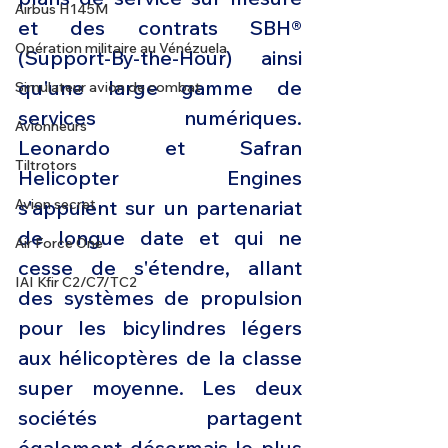
Airbus H145M
et des contrats SBH® 
Opération militaire au Vénézuela
(Support-By-the-Hour) ainsi 
qu'une large gamme de 
Simulateur avion de combat
services numériques. 
Avionneurs
Leonardo et Safran 
Tiltrotors
Helicopter Engines 
Avion secret
s'appuient sur un partenariat 
de longue date et qui ne 
Air Force One
cesse de s'étendre, allant 
IAI Kfir C2/C7/TC2
des systèmes de propulsion 
pour les bicylindres légers 
aux hélicoptères de la classe 
super moyenne. Les deux 
sociétés partagent 
également désormais le plus 