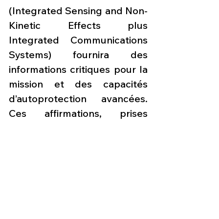
(Integrated Sensing and Non-
Kinetic Effects plus 
Integrated Communications 
Systems) fournira des 
informations critiques pour la 
mission et des capacités 
d’autoprotection avancées. 
Ces affirmations, prises 
ensemble, laissent entrevoir 
un avion conçu pour détecter 
en premier, fusionner les 
informations plus 
rapidement, les partager en 
toute sécurité et survivre 
dans des environnements de 