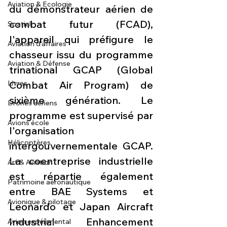
Aviation & Ecologie
du démonstrateur aérien de 
combat futur (FCAD), 
Spatial
l'appareil qui préfigure le 
Aviation d'affaires
chasseur issu du programme 
Aviation & Défense
trinational GCAP (Global 
Livres
Combat Air Program) de 
sixième génération. Le 
Drones aériens
programme est supervisé par 
Avions école
l'organisation 
Hélicoptères
intergouvernementale GCAP. 
La coentreprise industrielle 
Art & Aviation
est répartie également 
Patrimoine aéronautique
entre BAE Systems et 
Avionique & pilotage
Leonardo et Japan Aircraft 
Industrial Enhancement 
Avion expérimental