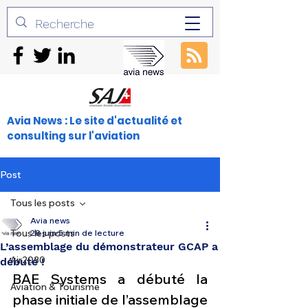
Avia News : Le site d'actualité et
consulting sur l'aviation
Post
Tous les posts
Avia news
Tous les posts
28 juin
5 min de lecture
L’assemblage du démonstrateur GCAP a
Air2030
débuté !
BAE Systems a débuté la 
Aviation & Tourisme
phase initiale de l’assemblage 