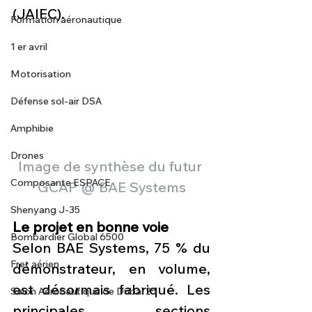
(JAIEC).
Formation aéronautique
1 er avril
Motorisation
Défense sol-air DSA
Amphibie
Drones
Image de synthèse du futur 
Composante ESPACE
GCAP @ BAE Systems
Shenyang J-35
Le projet en bonne voie
Bombardier Global 6500
Selon BAE Systems, 75 % du 
Fret aérien
démonstrateur, en volume, 
est désormais fabriqué. Les 
Salon Aéronautique de Dubaï 25
principales sections 