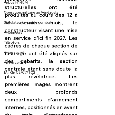
Airbus H145M
structurelles ont été 
Opération militaire au Vénézuela
produites au cours des 12 à 
18 derniers mois, le 
Simulateur avion de combat
constructeur visant une mise 
Avionneurs
en service d'ici fin 2027. Les 
Tiltrotors
cadres de chaque section de 
Avion secret
fuselage ont été alignés sur 
des gabarits, la section 
Air Force One
centrale étant sans doute la 
IAI Kfir C2/C7/TC2
plus révélatrice. Les 
premières images montrent 
deux profonds 
compartiments d'armement 
internes, positionnés en avant 
du train d'atterrissage 