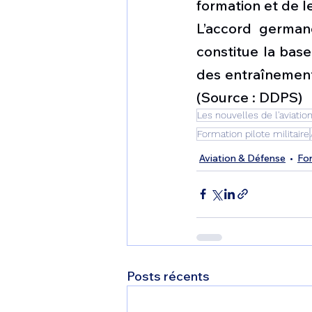
formation et de 
L’accord german
constitue la base
des entraînement
(Source : DDPS)
Les nouvelles de l'aviatio
Formation pilote militaire
Aviation & Défense
Fo
Posts récents