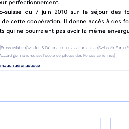
leur perfectionnement.
o-suisse du 7 juin 2010 sur le séjour des f
 de cette coopération. Il donne accès à des fo
s qui ne pourraient pas avoir la même envergur
n
Press aviation
Aviation & Défense
Infos aviation suisse
Swiss Air Force
P
Accord germano-suisse
l’école de pilotes des Forces aériennes
rmation aéronautique