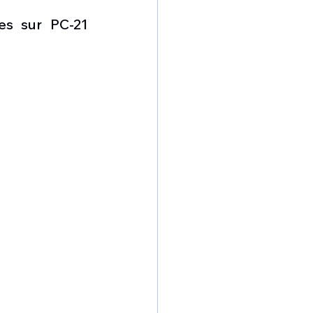
omposante ESPACE
es sur PC-21 
e de Dubaï 25
t
Avionneurs