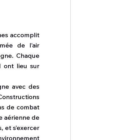
nes accomplit 
mée de l’air 
gne. Chaque 
ont lieu sur 
gne avec des 
nstructions 
ns de combat 
e aérienne de 
 et s’exercer 
vironnement 