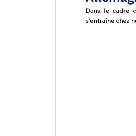
1 er avril
Motorisation
Dans le cadre d'
s'entraîne chez n
Shenyang J-35
Bombard
Airbus H145M
Opération
Tiltrotors