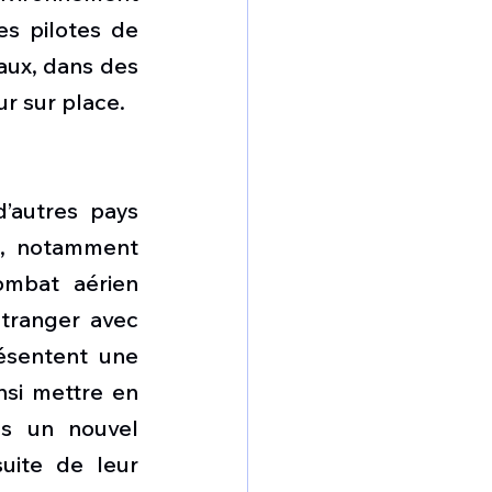
s pilotes de 
ux, dans des 
ur sur place.
’autres pays 
, notamment 
ombat aérien 
étranger avec 
ésentent une 
si mettre en 
s un nouvel 
uite de leur 