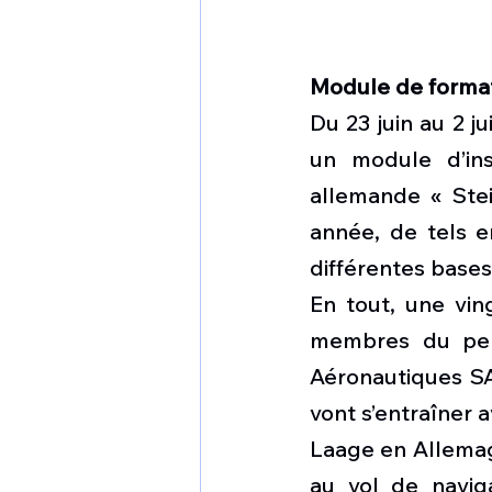
Module de forma
Du 23 juin au 2 j
un module d’ins
allemande « Ste
année, de tels e
différentes base
En tout, une vin
membres du pers
Aéronautiques SA.
vont s’entraîner 
Laage en Allemagn
au vol de navig