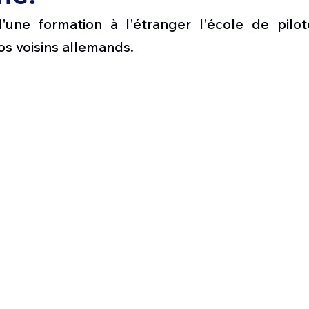
Défense sol-air DSA
Amphibie
Drones
C
une formation à l'étranger l'école de pilot
os voisins allemands. 
ier Global 6500
Fret aérien
Salon Aéronautiqu
 militaire au Vénézuela
Simulateur avion de comba