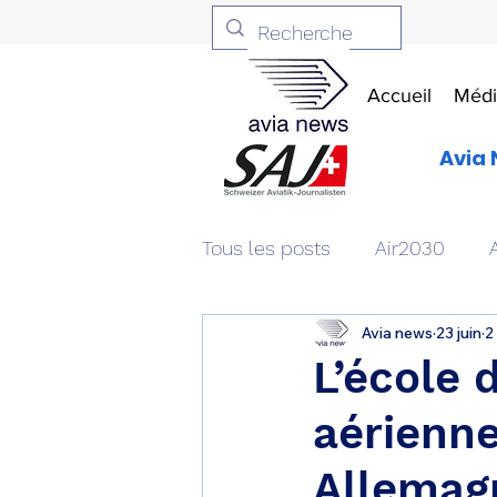
Accueil
Médi
Avia 
Tous les posts
Air2030
Avia news
23 juin
2
Aviation & Défense
Livr
L’école 
aérienne
Patrimoine aéronautique
Allemag