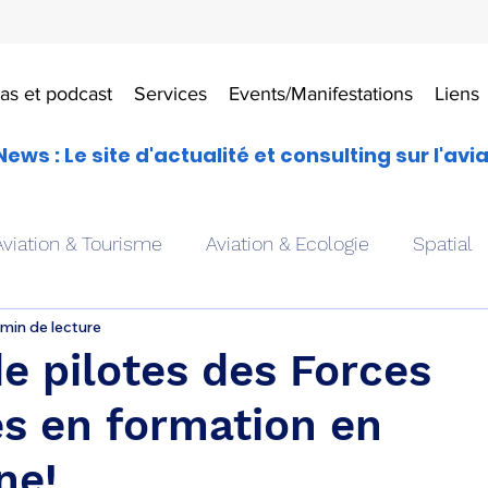
as et podcast
Services
Events/Manifestations
Liens
News : Le site d'actualité et consulting sur l'avi
Aviation & Tourisme
Aviation & Ecologie
Spatial
 min de lecture
es
Drones aériens
Avions école
Hélicoptère
de pilotes des Forces
s en formation en
Avionique & pilotage
Avion expérimental
Form
ne!