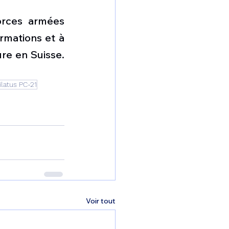
orces armées 
rmations et à 
e en Suisse. 
ilatus PC-21
Voir tout