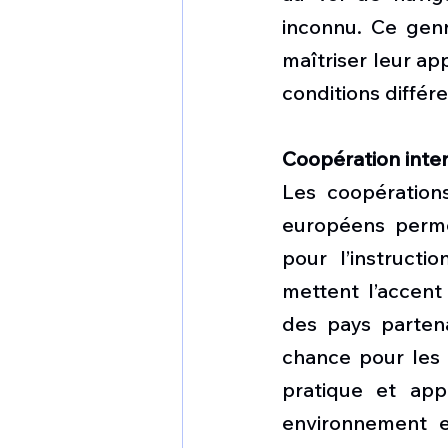
inconnu. Ce genr
maîtriser leur ap
conditions différ
Coopération inte
Les coopérations
européens perme
pour l’instructi
mettent l’accent 
des pays partena
chance pour les p
pratique et app
environnement e