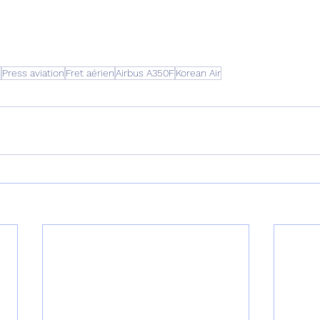
n
Press aviation
Fret aérien
Airbus A350F
Korean Air