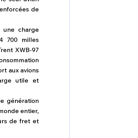
enforcées de 
 une charge 
 700 milles 
Trent XWB-97 
consommation 
rt aux avions 
ge utile et 
e génération 
onde entier, 
s de fret et 