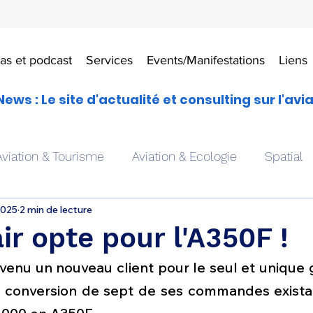
as et podcast
Services
Events/Manifestations
Liens
News : Le site d'actualité et consulting sur l'avi
Aviation & Tourisme
Aviation & Ecologie
Spatial
2025
2 min de lecture
es
Drones aériens
Avions école
Hélicoptère
ir opte pour l'A350F !
venu un nouveau client pour le seul et unique 
Avionique & pilotage
Avion expérimental
Form
a conversion de sept de ses commandes existan