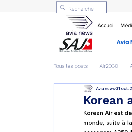
Accueil
Médi
Avia 
Tous les posts
Air2030
Avia news
31 oct. 
Aviation & Défense
Livr
Korean a
Korean Air est de
Patrimoine aéronautique
monde, suite à l