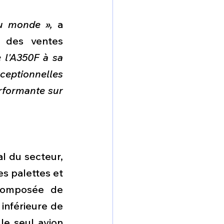
au monde »,
 a 
 des ventes 
 l'A350F à sa 
eptionnelles 
rformante sur 
l du secteur, 
s palettes et 
composée de 
inférieure de 
e seul avion 