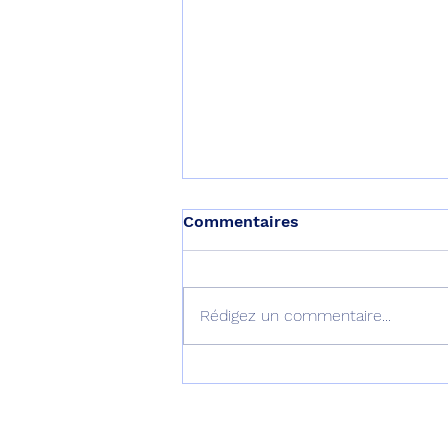
Commentaires
Rédigez un commentaire...
Le septième B777-9
décolle pour son premier
vol !