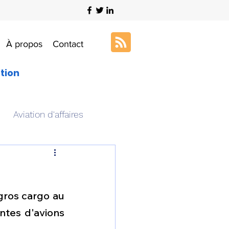
À propos
Contact
ation
Aviation d'affaires
s
Art & Aviation
gros cargo au 
ation aéronautique
tes d'avions 