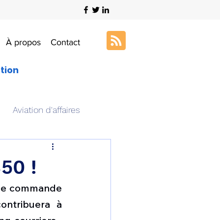
À propos
Contact
ation
Aviation d'affaires
s
Art & Aviation
50 !
une commande 
ation aéronautique
ntribuera à 