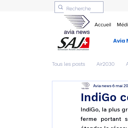
Accueil
Médi
Avia 
Tous les posts
Air2030
Avia news
6 mai 2
Aviation & Défense
Livr
IndiGo 
IndiGo, la plus 
Patrimoine aéronautique
ferme portant s