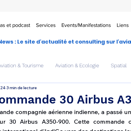
as et podcast
Services
Events/Manifestations
Liens
News : Le site d'actualité et consulting sur l'avi
Aviation & Tourisme
Aviation & Ecologie
Spatial
024
3 min de lecture
es
Drones aériens
Avions école
Hélicoptère
commande 30 Airbus A3
grande compagnie aérienne indienne, a passé 
Avionique & pilotage
Avion expérimental
Form
ur 30 Airbus A350-900. Cette commande co