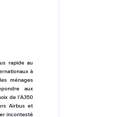
us rapide au 
rnationaux à 
des ménages 
épondre aux 
oix de l'A350 
rs Airbus et 
er incontesté 