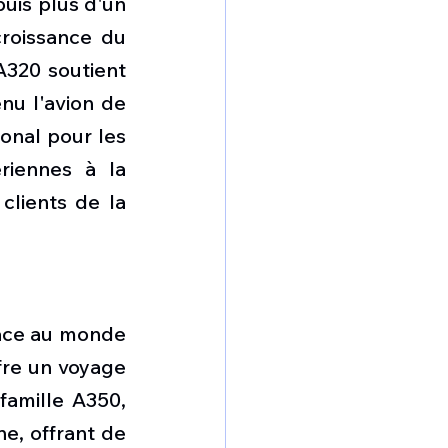
uis plus d'un 
croissance du 
A320 soutient 
nu l'avion de 
onal pour les 
riennes à la 
lients de la 
cace au monde 
re un voyage 
amille A350, 
e, offrant de 