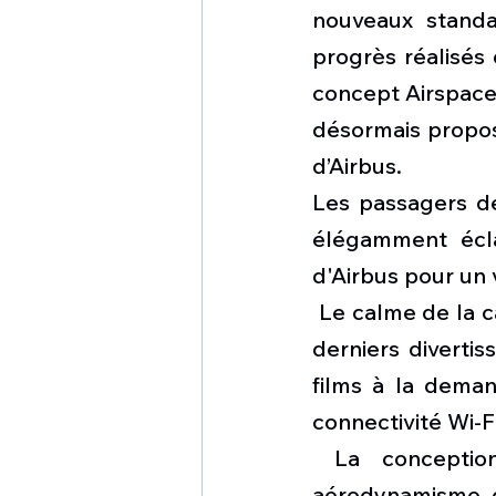
nouveaux standa
progrès réalisés
concept Airspace™
désormais propos
d’Airbus.
Les passagers de
élégamment éclai
d'Airbus pour un 
 Le calme de la c
derniers diverti
films à la dema
connectivité Wi-F
 La conceptio
aérodynamisme de