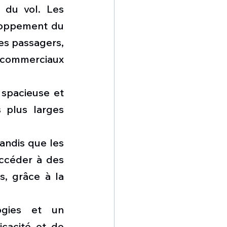
du vol. Les 
loppement du 
es passagers, 
 commerciaux 
spacieuse et 
 plus larges 
andis que les 
ccéder à des 
, grâce à la 
gies et un 
cacité et de 