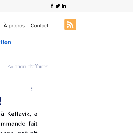
À propos
Contact
ation
Aviation d'affaires
s
Art & Aviation
!
 Keflavik, a 
ation aéronautique
mmande fait 