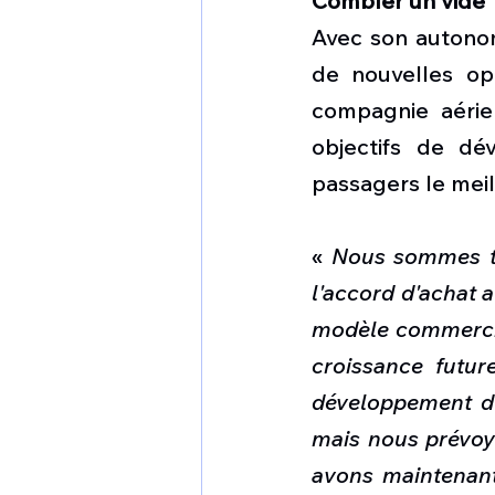
Combler un vide
Avec son autonomi
de nouvelles op
compagnie aérien
objectifs de dé
passagers le meil
« 
Nous sommes tr
l'accord d'achat 
modèle commercial
croissance futur
développement du
mais nous prévoyo
avons maintenant