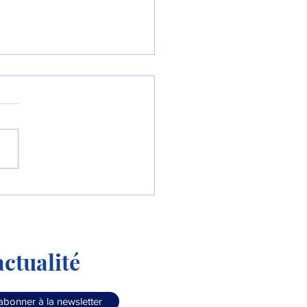
líneas Argentinas
rnise sa flotte !
ctualité
abonner à la newsletter