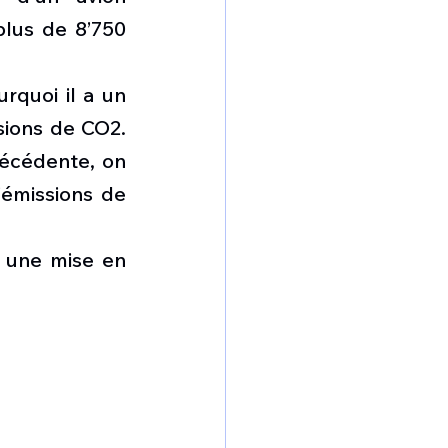
lus de 8’750 
rquoi il a un 
sions de CO2. 
écédente, on 
émissions de 
r une mise en 