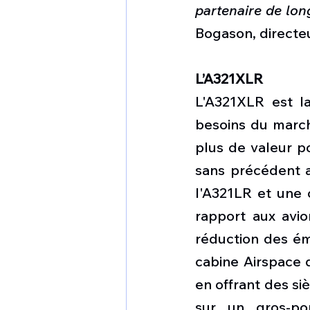
partenaire de lon
Bogason, directeu
L’A321XLR
L'A321XLR est l
besoins du march
plus de valeur p
sans précédent a
l'A321LR et une 
rapport aux avio
réduction des émi
cabine Airspace d
en offrant des si
sur un gros-por