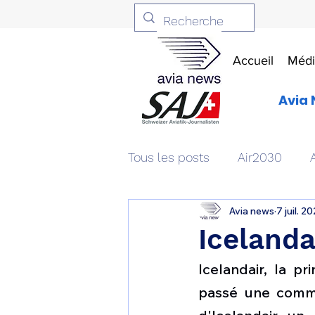
Accueil
Médi
Avia 
Tous les posts
Air2030
Avia news
7 juil. 2
Aviation & Défense
Livr
Icelanda
Icelandair, la pr
Patrimoine aéronautique
passé une comma