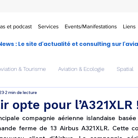
as et podcast
Services
Events/Manifestations
Liens
News : Le site d'actualité et consulting sur l'avi
Aviation & Tourisme
Aviation & Ecologie
Spatial
023
2 min de lecture
es
Drones aériens
Avions école
Hélicoptère
ir opte pour l’A321XLR 
incipale compagnie aérienne islandaise basée à
Avionique & pilotage
Avion expérimental
Form
nde ferme de 13 Airbus A321XLR. Cette co