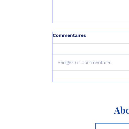
Commentaires
Rédigez un commentaire...
Le septième B777-9
décolle pour son premier
vol !
Abo