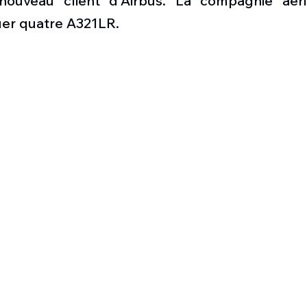
 nouveau client d'Airbus. La compagnie aéri
Défense sol-air DSA
Amphibie
Drones
C
er quatre A321LR.
ier Global 6500
Fret aérien
Salon Aéronautiqu
 militaire au Vénézuela
Simulateur avion de comba