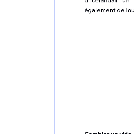
d'Icelandair un
1 er avril
Motorisation
également de lou
Shenyang J-35
Bombard
Airbus H145M
Opération
Tiltrotors