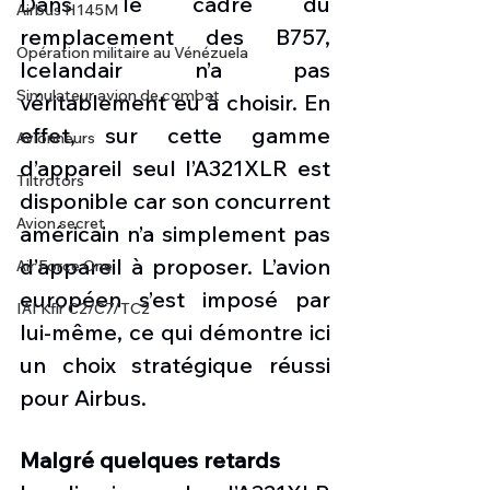
Dans le cadre du 
Airbus H145M
remplacement des B757, 
Opération militaire au Vénézuela
Icelandair n’a pas 
Simulateur avion de combat
véritablement eu à choisir. En 
effet, sur cette gamme 
Avionneurs
d’appareil seul l’A321XLR est 
Tiltrotors
disponible car son concurrent 
Avion secret
américain n’a simplement pas 
d’appareil à proposer. L’avion 
Air Force One
européen s’est imposé par 
IAI Kfir C2/C7/TC2
lui-même, ce qui démontre ici 
un choix stratégique réussi 
pour Airbus.
Malgré quelques retards