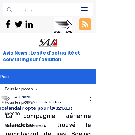
Avia News : Le site d'actualité et
consulting sur l'aviation
Post
Tous les posts
Avia news
Tous les posts
8 avr. 2023
2 min de lecture
Icelandair opte pour l’A321XLR
Air2030
La compagnie aérienne 
islandaise a trouvé le 
Aviation & Tourisme
remplaçant de ses Boeing 