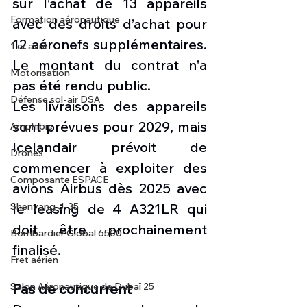
sur l’achat de 13 appareils 
Formation aéronautique
avec des droits d’achat pour 
12 aéronefs supplémentaires. 
1 er avril
Le montant du contrat n'a 
Motorisation
pas été rendu public. 
Défense sol-air DSA
Les livraisons des appareils 
sont prévues pour 2029, mais 
Amphibie
Icelandair prévoit de 
Drones
commencer à exploiter des 
Composante ESPACE
avions Airbus dès 2025 avec 
Shenyang J-35
le leasing de 4 A321LR qui 
doit être prochainement 
Bombardier Global 6500
finalisé.
Fret aérien
Salon Aéronautique de Dubaï 25
Pas de concurrent