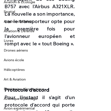
Aviation & Ecologie
B757 avec l’Airbus A321XLR. 
Spatial
La nouvelle a son importance, 
car le transporteur opte pour 
Aviation d'affaires
la première fois pour 
Aviation & Défense
l’avionneur européen et 
Livres
rompt avec le « tout Boeing ».
Drones aériens
Avions école
Hélicoptères
Art & Aviation
Patrimoine aéronautique
Protocole d’accord
Pour l’instant il s’agit d’un 
Avionique & pilotage
protocole d’accord qui porte 
Avion expérimental