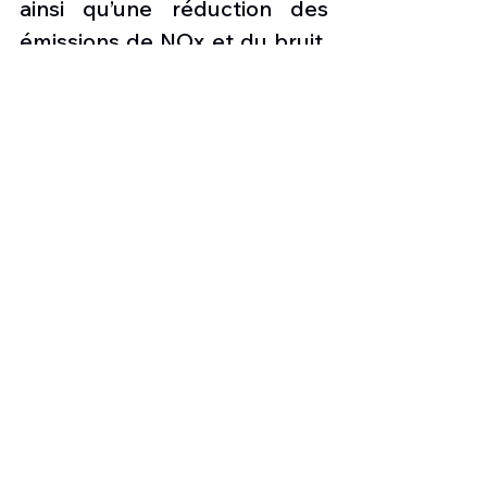
ainsi qu’une réduction des 
émissions de NOx et du bruit. 
Les commandes d’A321XLR 
s’élèvent à plus de 500, 
provenant de plus de 20 
clients. 
Airbus explique que l’avion 
pourra relier Londres à Delhi 
et New York à Rome par 
exemple. 
Photo :
 A321XLR @ Airbus 
Les nouvelles de l'aviation
Airbus A321XLR
Icelandair
Aviation & Tourisme