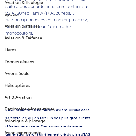
Aviation & Ecologie
suite à des accords antérieurs portant sur 
22 A320neo Family (17 A320neos, 5 
Spatial
A321neos) annoncés en mars et juin 2022, 
Aviation d'affaires
portant le total pour l'année à 59 
monocouloirs.
Aviation & Défense
Livres
Drones aériens
Avions école
Hélicoptères
Art & Aviation
Patrimoine aéronautique
« IAG exploite de nombreux avions Airbus dans 
sa flotte, ce qui en fait l'un des plus gros clients 
Avionique & pilotage
d'Airbus au monde. Ces avions de dernière 
Avion expérimental
génération seront un élément clé du plan d'IAG 