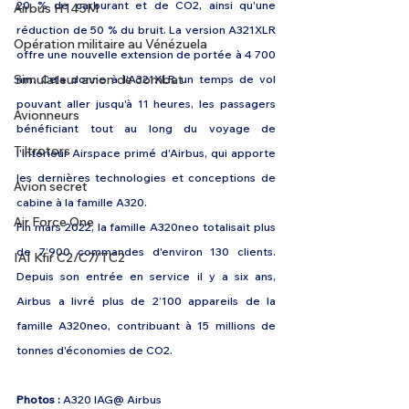
20 % de carburant et de CO2, ainsi qu'une 
Airbus H145M
réduction de 50 % du bruit. La version A321XLR 
Opération militaire au Vénézuela
offre une nouvelle extension de portée à 4 700 
Simulateur avion de combat
nm. Cela donne à l'A321XLR un temps de vol 
pouvant aller jusqu'à 11 heures, les passagers 
Avionneurs
bénéficiant tout au long du voyage de 
Tiltrotors
l'intérieur Airspace primé d'Airbus, qui apporte 
les dernières technologies et conceptions de 
Avion secret
cabine à la famille A320.
Air Force One
Fin mars 2022, la famille A320neo totalisait plus 
de 7’900 commandes d'environ 130 clients. 
IAI Kfir C2/C7/TC2
Depuis son entrée en service il y a six ans, 
Airbus a livré plus de 2’100 appareils de la 
famille A320neo, contribuant à 15 millions de 
tonnes d'économies de CO2.
Photos : 
A320 IAG@ Airbus