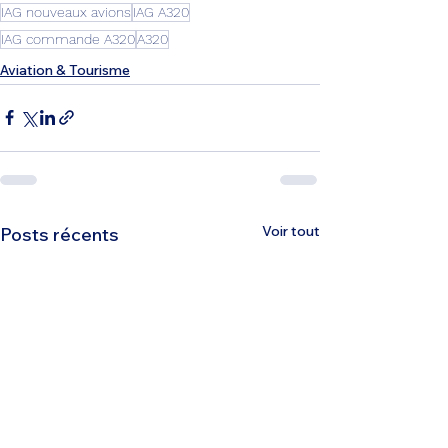
IAG nouveaux avions
IAG A320
IAG commande A320
A320
Aviation & Tourisme
Voir tout
Posts récents