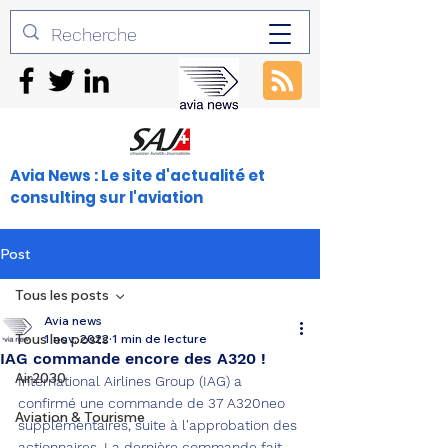
Avia News : Le site d'actualité et
consulting sur l'aviation
Post
Tous les posts
Avia news
Tous les posts
1 nov. 2022
1 min de lecture
IAG commande encore des A320 !
Air2030
International Airlines Group (IAG) a 
confirmé une commande de 37 A320neo 
Aviation & Tourisme
supplémentaires, suite à l'approbation des 
actionnaires. La dernière commande fait 