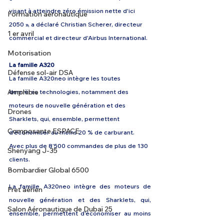
visant à atteindre zéro émission nette d'ici 
Formation aéronautique
2050 », a déclaré Christian Scherer, directeur 
1 er avril
commercial et directeur d'Airbus International.
Motorisation
La famille A320
Défense sol-air DSA
La famille A320neo intègre les toutes 
Amphibie
dernières technologies, notamment des 
moteurs de nouvelle génération et des 
Drones
Sharklets, qui, ensemble, permettent 
Composante ESPACE
d'économiser au moins 20 % de carburant. 
Avec plus de 8’500 commandes de plus de 130 
Shenyang J-35
clients.
Bombardier Global 6500
La famille A320neo intègre des moteurs de 
Fret aérien
nouvelle génération et des Sharklets, qui, 
Salon Aéronautique de Dubaï 25
ensemble, permettent d'économiser au moins 