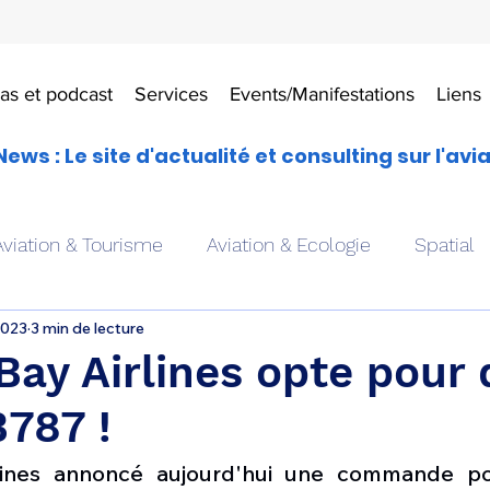
as et podcast
Services
Events/Manifestations
Liens
News : Le site d'actualité et consulting sur l'avi
Aviation & Tourisme
Aviation & Ecologie
Spatial
2023
3 min de lecture
es
Drones aériens
Avions école
Hélicoptère
Bay Airlines opte pour 
787 !
Avionique & pilotage
Avion expérimental
Form
lines annoncé aujourd'hui une commande por