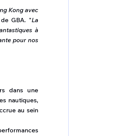
ong Kong avec 
 de GBA. "
La 
ntastiques à 
ante pour nos 
rs dans une 
s nautiques, 
ccrue au sein 
erformances 