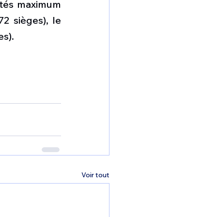
ités maximum 
 sièges), le 
es).
Voir tout