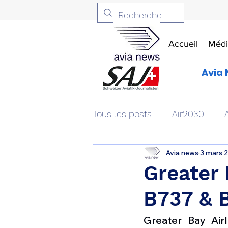
Accueil
Médi
Avia 
Tous les posts
Air2030
Avia news
3 mars 
Aviation & Défense
Livr
Greater 
B737 & B
Patrimoine aéronautique
Greater Bay Air