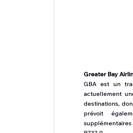
Greater Bay Airli
GBA est un tran
actuellement une
destinations, don
prévoit égale
supplémentaires 
B737-9.