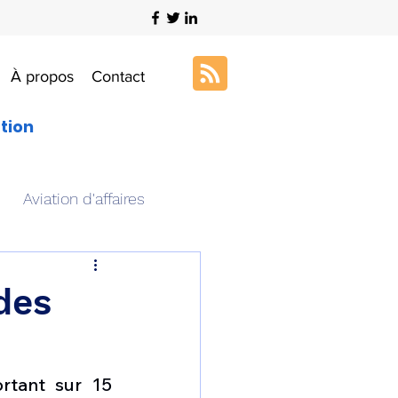
À propos
Contact
ation
Aviation d'affaires
s
Art & Aviation
des
ation aéronautique
tant sur 15 