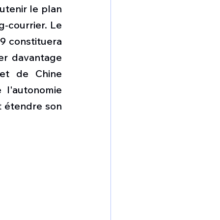
omposante ESPACE
tenir le plan 
-courrier. Le 
 constituera 
e de Dubaï 25
ter davantage 
et de Chine 
t
Avionneurs
 l'autonomie 
 étendre son 