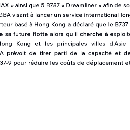
Défense sol-air DSA
Amphibie
Drones
C
AX » ainsi que 5 B787 « Dreamliner » afin de sou
BA visant à lancer un service international long
teur basé à Hong Kong a déclaré que le B737-9
ier Global 6500
Fret aérien
Salon Aéronautiqu
e sa future flotte alors qu'il cherche à exploi
ong Kong et les principales villes d'Asie 
 militaire au Vénézuela
Simulateur avion de comba
A prévoit de tirer parti de la capacité et de
37-9 pour réduire les coûts de déplacement et