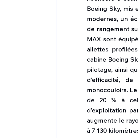
Boeing Sky, mis e
modernes, un écl
de rangement supé
MAX sont équipés
ailettes profilé
cabine Boeing Sky
pilotage, ainsi q
d’efficacité, d
monocouloirs. Le
de 20 % à cell
d’exploitation p
augmente le rayo
à 7 130 kilomètre