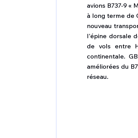
1 er avril
Motorisation
avions B737-9 « M
à long terme de G
nouveau transpor
Shenyang J-35
Bombard
l'épine dorsale d
de vols entre H
Airbus H145M
Opération
continentale. GB
améliorées du B7
réseau.
Tiltrotors