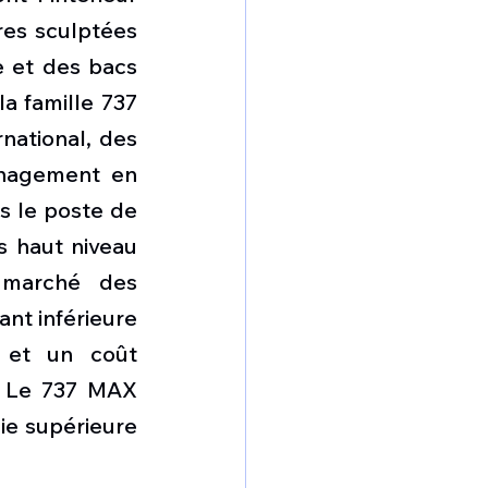
res sculptées 
 et des bacs 
 famille 737 
ational, des 
énagement en 
 le poste de 
s haut niveau 
 marché des 
t inférieure 
 et un coût 
. Le 737 MAX 
e supérieure 