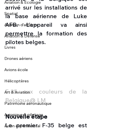
Aviation & Ecologie
arrivé sur les installations de 
Spatial
la base aérienne de Luke 
AFB. L’appareil va ainsi 
Aviation d'affaires
permettre la formation des 
Aviation & Défense
pilotes belges.
Livres
Drones aériens
Avions école
Hélicoptères
F-35 aux couleurs de la 
Art & Aviation
Belgique@ LM
Patrimoine aéronautique
Avionique & pilotage
Nouvelle étape
Le premier F-35 belge est 
Avion expérimental