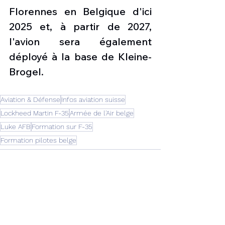
Florennes en Belgique d'ici 
2025 et, à partir de 2027, 
l'avion sera également 
déployé à la base de Kleine-
Brogel.
Aviation & Défense
Infos aviation suisse
Lockheed Martin F-35
Armée de l'Air belge
Luke AFB
Formation sur F-35
Formation pilotes belge
Voir tout
Posts récents