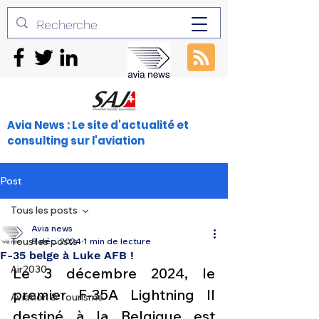
Avia News : Le site d'actualité et
consulting sur l'aviation
Post
Tous les posts
Avia news
Tous les posts
8 déc. 2024
1 min de lecture
F-35 belge à Luke AFB !
Air2030
Le 3 décembre 2024, le 
premier F-35A Lightning II 
Aviation & Tourisme
destiné à la Belgique est 