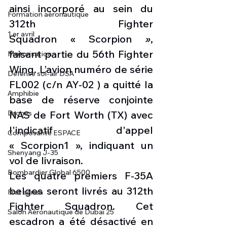
ainsi incorporé au sein du 
Formation aéronautique
312th Fighter 
1 er avril
Squadron « Scorpion
 »
, 
faisant partie du 56th Fighter 
Motorisation
Wing. L’avion numéro de série 
Défense sol-air DSA
FL002 (c/n AY-02 ) a quitté la 
Amphibie
base de réserve conjointe 
Drones
NAS de Fort Worth (TX) avec 
l'indicatif d'appel 
Composante ESPACE
« Scorpion1 », indiquant un 
Shenyang J-35
vol de livraison. 
Bombardier Global 6500
Les quatre premiers F-35A 
belges seront livrés au 312th 
Fret aérien
Fighter Squadron. Cet 
Salon Aéronautique de Dubaï 25
escadron a été désactivé en 