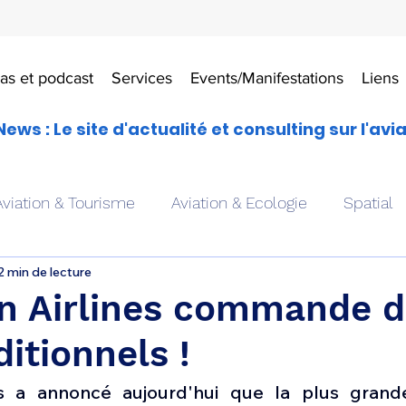
as et podcast
Services
Events/Manifestations
Liens
News : Le site d'actualité et consulting sur l'avi
Aviation & Tourisme
Aviation & Ecologie
Spatial
2 min de lecture
es
Drones aériens
Avions école
Hélicoptère
an Airlines commande 
itionnels !
Avionique & pilotage
Avion expérimental
Form
nes a annoncé aujourd'hui que la plus grand