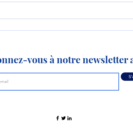
Le P-8 et le MQ-4
Le s
apprennent à travailler
déco
ensemble !
vol !
nnez-vous à notre newsletter a
S'