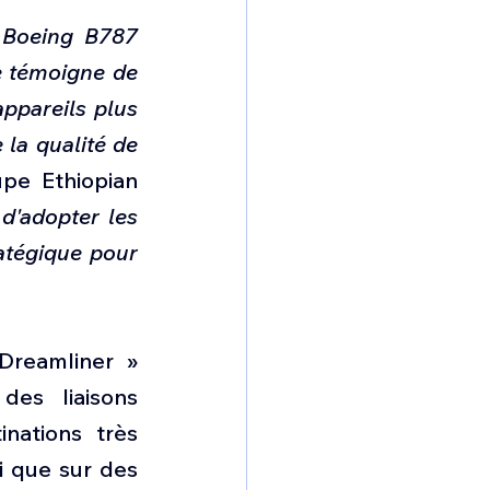
Boeing B787 
 témoigne de 
pareils plus 
la qualité de 
e Ethiopian 
'adopter les 
atégique pour 
Dreamliner » 
es liaisons 
nations très 
 que sur des 