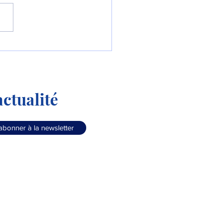
eptième B777-9
lle pour son premier
ctualité
abonner à la newsletter