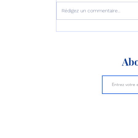
Rédigez un commentaire...
L’Australie équipe ses F-35
d’AIM-260 !
Abo