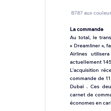
 B787 aux couleur
La commande
Au total, le tra
« Dreamliner », f
Airlines utilis
actuellement 145 
L'acquisition ré
commande de 11 
Dubaï . Ces deu
carnet de comman
économes en car