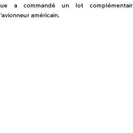
Défense sol-air DSA
Amphibie
Drones
C
rique a commandé un lot complémentai
l’avionneur américain.
ier Global 6500
Fret aérien
Salon Aéronautiqu
 militaire au Vénézuela
Simulateur avion de comba