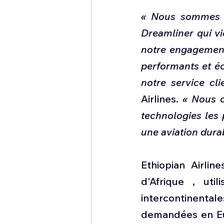
« Nous sommes h
Dreamliner qui vi
notre engagement 
performants et éc
notre service cli
Airlines. 
« Nous c
technologies les 
une aviation durab
Ethiopian Airlin
d'Afrique , uti
intercontinenta
demandées en Eur