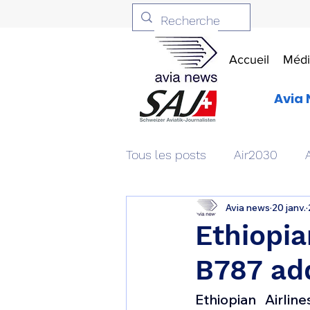
Accueil
Médi
Avia 
Tous les posts
Air2030
Avia news
20 janv.
Aviation & Défense
Livr
Ethiopi
B787 add
Patrimoine aéronautique
Ethiopian Airli