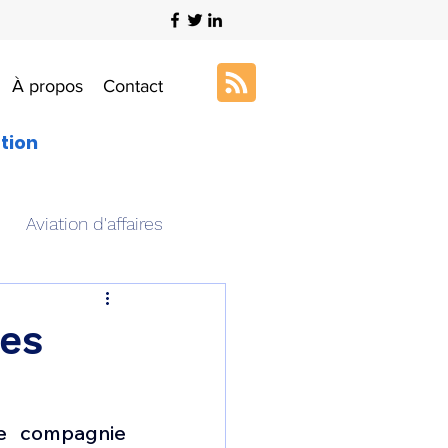
À propos
Contact
ation
Aviation d'affaires
s
Art & Aviation
des
ation aéronautique
e compagnie 