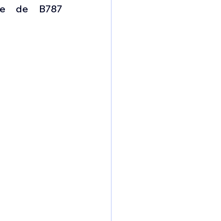
omposante ESPACE
re de B787 
e de Dubaï 25
t
Avionneurs