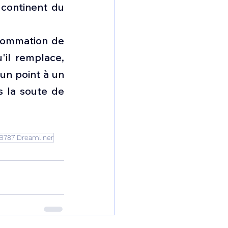
 continent du 
nsommation de 
il remplace, 
un point à un 
s la soute de 
B787 Dreamliner