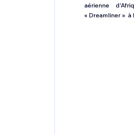
1 er avril
Motorisation
aérienne d'Af
« Dreamliner »  à 
Shenyang J-35
Bombard
Airbus H145M
Opération
Tiltrotors