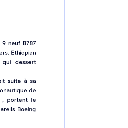
 9 neuf B787 
rs. Ethiopian 
qui dessert 
t suite à sa 
onautique de 
 portent le 
reils Boeing 